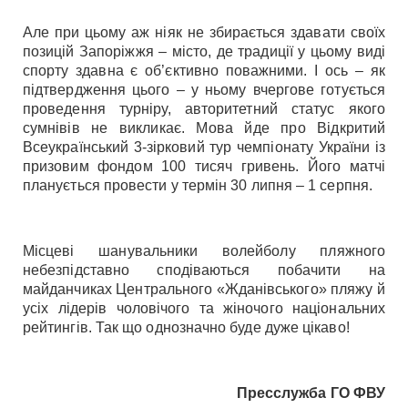
Але при цьому аж ніяк не збирається здавати своїх
позицій Запоріжжя – місто, де традиції у цьому виді
спорту здавна є об’єктивно поважними. І ось – як
підтвердження цього – у ньому вчергове готується
проведення турніру, авторитетний статус якого
сумнівів не викликає. Мова йде про Відкритий
Всеукраїнський 3-зірковий тур чемпіонату України із
призовим фондом 100 тисяч гривень. Його матчі
планується провести у термін 30 липня – 1 серпня.
Місцеві шанувальники волейболу пляжного
небезпідставно сподіваються побачити на
майданчиках Центрального «Жданівського» пляжу й
усіх лідерів чоловічого та жіночого національних
рейтингів. Так що однозначно буде дуже цікаво!
Пресслужба ГО ФВУ