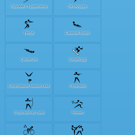
Прыжки с трамплина
Пятиборье
Регби
Санный спорт
Скелетон
Сноуборд
Спортивная гимнастика
Стрельба
Стрельба из лука
Теннис