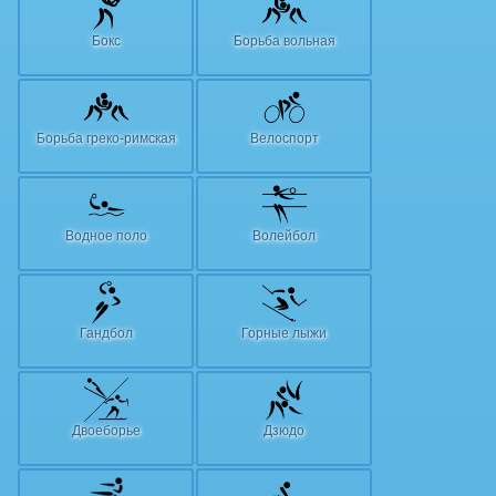
Бокс
Борьба вольная
Борьба греко-римская
Велоспорт
Водное поло
Волейбол
Гандбол
Горные лыжи
Двоеборье
Дзюдо