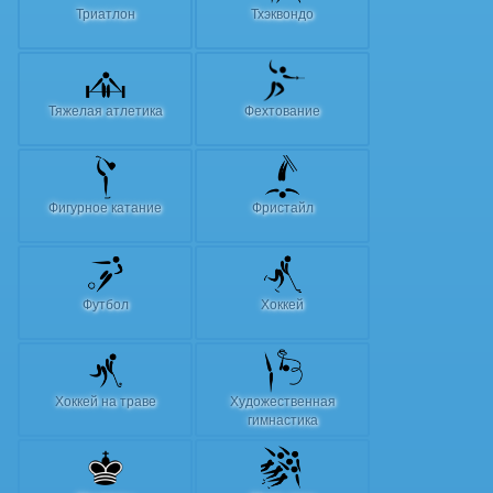
Триатлон
Тхэквондо
Тяжелая атлетика
Фехтование
Фигурное катание
Фристайл
Футбол
Хоккей
Хоккей на траве
Художественная
гимнастика