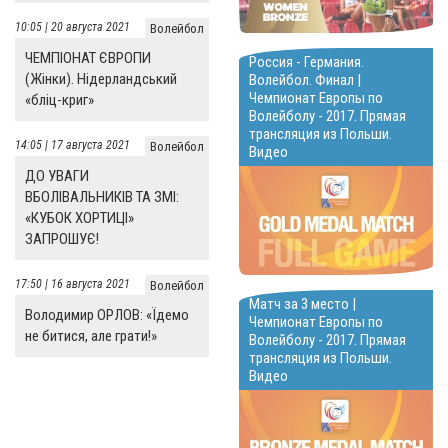
10:05 | 20 августа 2021
Волейбол
ЧЕМПІОНАТ ЄВРОПИ
Россия - Германия.
(Жінки). Нідерландський
Волейбол. Финал |
Чемпионат Европы по
«бліц-криг»
Волейболу - 2017. Прямая
трансляция из Польши.
14:05 | 17 августа 2021
Волейбол
Видео
ДО УВАГИ
ВБОЛІВАЛЬНИКІВ ТА ЗМІ:
«КУБОК ХОРТИЦІ»
ЗАПРОШУЄ!
17:50 | 16 августа 2021
Волейбол
Матч за 3 место |
Володимир ОРЛОВ: «Їдемо
Чемпионат Европы по
не битися, але грати!»
Волейболу - 2017. Прямая
трансляция из Польши.
Видео