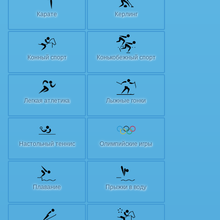
Карате
Керлинг
Конный спорт
Конькобежный спорт
Легкая атлетика
Лыжные гонки
Настольный теннис
Олимпийские игры
Плавание
Прыжки в воду