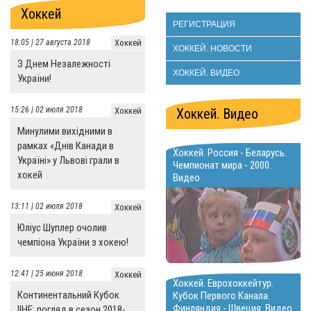
Хоккей
РЕГИСТРАЦИЯ
18:05 | 27 августа 2018
Хоккей
ХОККЕЙ. НОВОСТИ
З Днем Незалежності
ХОККЕЙ. ВИДЕО
України!
15:26 | 02 июля 2018
Хоккей
Хоккей. Видео
Минулими вихідними в
рамках «Днів Канади в
Хоккей. Россия - Беларусь.
Україні» у Львові грали в
Чемпионат мира - 2000.
хокей
Видео
13:11 | 02 июля 2018
Хоккей
Юліус Шуплер очолив
чемпіона України з хокею!
12:41 | 25 июня 2018
Хоккей
Хоккей. Еврохоккейтур.
Континентальний Кубок
Кубок Первого Канала.
Финляндия - Швеция. Видео
IIHF: погляд в сезон 2018-