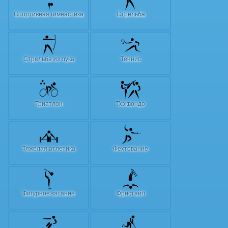
Спортивная гимнастика
Стрельба
Стрельба из лука
Теннис
Триатлон
Тхэквондо
Тяжелая атлетика
Фехтование
Фигурное катание
Фристайл