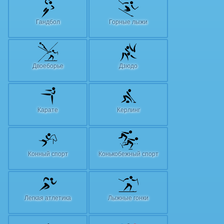
Гандбол
Горные лыжи
Двоеборье
Дзюдо
Карате
Керлинг
Конный спорт
Конькобежный спорт
Легкая атлетика
Лыжные гонки