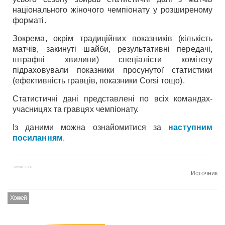
національного жіночого чемпіонату у розширеному
форматі.
Зокрема, окрім традиційних показників (кількість
матчів, закинуті шайби, результативні передачі,
штрафні хвилини) спеціалісти комітету
підраховували показники просунутої статистики
(ефективність гравців, показники Corsi тощо).
Статистичні дані представлені по всіх командах-
учасницях та гравцях чемпіонату.
Із даними можна ознайомитися за
наступним
посиланням
.
Social Like
Источник
Хоккей