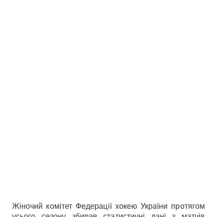
Жіночий комітет Федерації хокею України протягом
усього сезону збирав статистичні дані з матчів