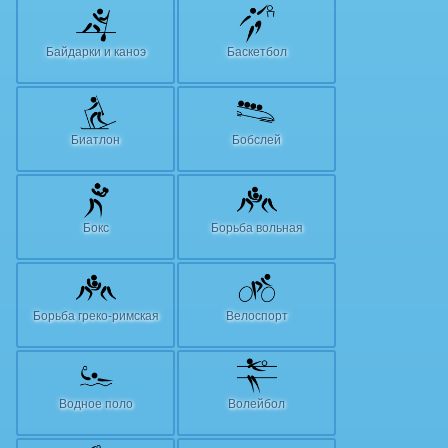
Байдарки и каноэ
Баскетбол
Биатлон
Бобслей
Бокс
Борьба вольная
Борьба греко-римская
Велоспорт
Водное поло
Волейбол