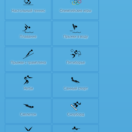
Настольный теннис
Олимпийские игры
Плавание
Прыжки в воду
Прыжки с трамплина
Пятиборье
Регби
Санный спорт
Скелетон
Сноуборд