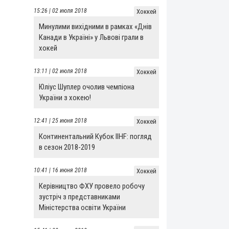
15:26 | 02 июля 2018
Хоккей
Минулими вихідними в рамках «Днів
Канади в Україні» у Львові грали в
хокей
13:11 | 02 июля 2018
Хоккей
Юліус Шуплер очолив чемпіона
України з хокею!
12:41 | 25 июня 2018
Хоккей
Континентальний Кубок IIHF: погляд
в сезон 2018-2019
10:41 | 16 июня 2018
Хоккей
Керівництво ФХУ провело робочу
зустріч з представниками
Міністерства освіти України