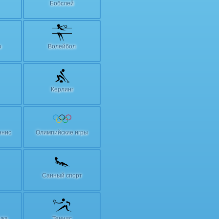
Бобслей
о
Волейбол
Керлинг
ннис
Олимпийские игры
Санный спорт
ука
Теннис