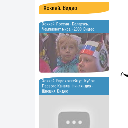
Хоккей. Видео
Хоккей. Россия - Беларусь.
Чемпионат мира - 2000. Видео
Хоккей. Еврохоккейтур. Кубок
Первого Канала. Финляндия -
Швеция. Видео