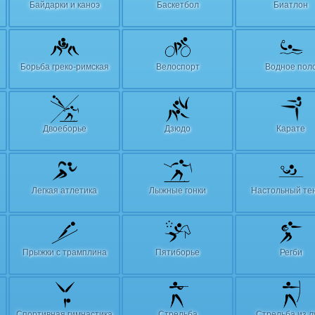
Байдарки и каноэ
Баскетбол
Биатлон
Борьба греко-римская
Велоспорт
Водное пол
Двоеборье
Дзюдо
Карате
Легкая атлетика
Лыжные гонки
Настольный те
Прыжки с трамплина
Пятиборье
Регби
Спортивная гимнастика
Стрельба
Стрельба из л