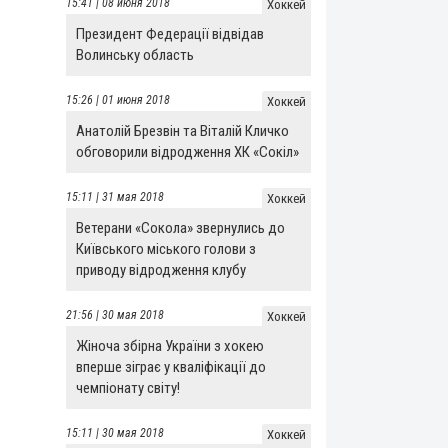
15:41 | 08 июня 2018
Хоккей
Президент Федерації відвідав
Волинську область
15:26 | 01 июня 2018
Хоккей
Анатолій Брезвін та Віталій Кличко
обговорили відродження ХК «Сокіл»
15:11 | 31 мая 2018
Хоккей
Ветерани «Сокола» звернулись до
Київського міського голови з
приводу відродження клубу
21:56 | 30 мая 2018
Хоккей
Жіноча збірна України з хокею
вперше зіграє у кваліфікації до
чемпіонату світу!
15:11 | 30 мая 2018
Хоккей