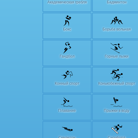
Академическая гребля
Бадминтон
Бокс
Борьба вольная
Гандбол
Горные лыжи
Конный спорт
Конькобежный спорт
Плавание
Прыжки в воду
Скелетон
Сноуборд