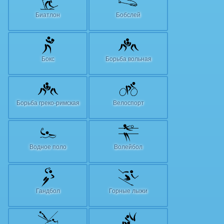
Биатлон
Бобслей
Бокс
Борьба вольная
Борьба греко-римская
Велоспорт
Водное поло
Волейбол
Гандбол
Горные лыжи