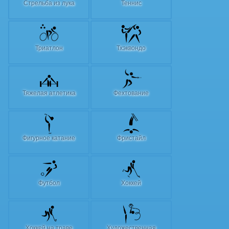
Стрельба из лука
Теннис
Триатлон
Тхэквондо
Тяжелая атлетика
Фехтование
Фигурное катание
Фристайл
Футбол
Хоккей
Хоккей на траве
Художественная