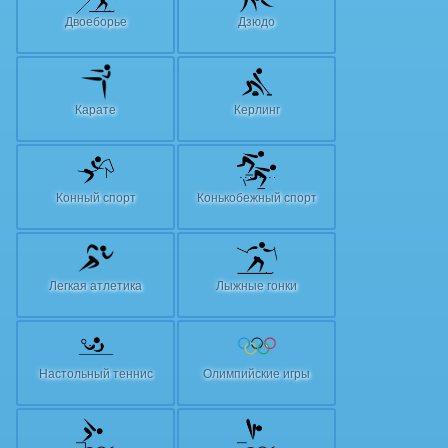
Двоеборье
Дзюдо
Карате
Керлинг
Конный спорт
Конькобежный спорт
Легкая атлетика
Лыжные гонки
Настольный теннис
Олимпийские игры