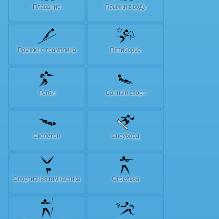
Плавание
Прыжки в воду
Прыжки с трамплина
Пятиборье
Регби
Санный спорт
Скелетон
Сноуборд
Спортивная гимнастика
Стрельба