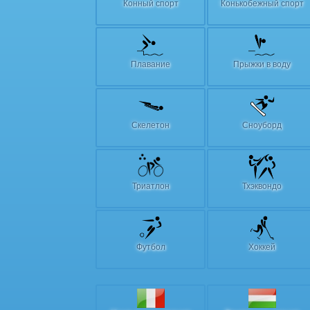
Конный спорт
Конькобежный спорт
Плавание
Прыжки в воду
Скелетон
Сноуборд
Триатлон
Тхэквондо
Футбол
Хоккей