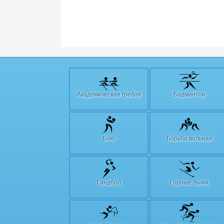
Академическая гребля
Бадминтон
Бокс
Борьба вольная
Гандбол
Горные лыжи