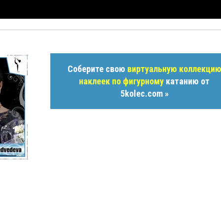
Соберите свою
виртуальную коллекци
наклеек по фигурному
катанию от
5kolec.com »