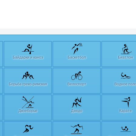
Байдарки и каноэ
Баскетбол
Биатлон
Борьба греко-римская
Велоспорт
Водное пол
Двоеборье
Дзюдо
Карате