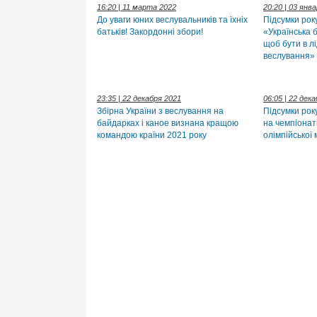
16:20 | 11 марта 2022
20:20 | 03 янв
До уваги юних веслувальників та їхніх
Підсумки рок
батьків! Закордонні збори!
«Українська 
щоб бути в л
веслування»
23:35 | 22 декабря 2021
06:05 | 22 дек
Збірна України з веслування на
Підсумки рок
байдарках і каное визнана кращою
на чемпіонаті
командою країни 2021 року
олімпійської 