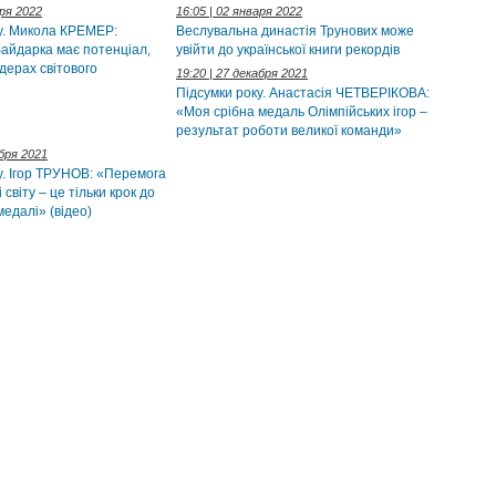
аря 2022
16:05 | 02 января 2022
у. Микола КРЕМЕР:
Веслувальна династія Трунових може
байдарка має потенціал,
увійти до української книги рекордів
ідерах світового
19:20 | 27 декабря 2021
Підсумки року. Анастасія ЧЕТВЕРІКОВА:
«Моя срібна медаль Олімпійських ігор –
результат роботи великої команди»
абря 2021
у. Ігор ТРУНОВ: «Перемога
 світу – це тільки крок до
медалі» (відео)