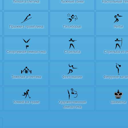
Легкая атлетика
Лыжные гонки
Настольный те
Прыжки с трамплина
Пятиборье
Регби
Спортивная гимнастика
Стрельба
Стрельба из л
Тяжелая атлетика
Фехтование
Фигурное ката
Хоккей на траве
Художественная
Шахматы
гимнастика