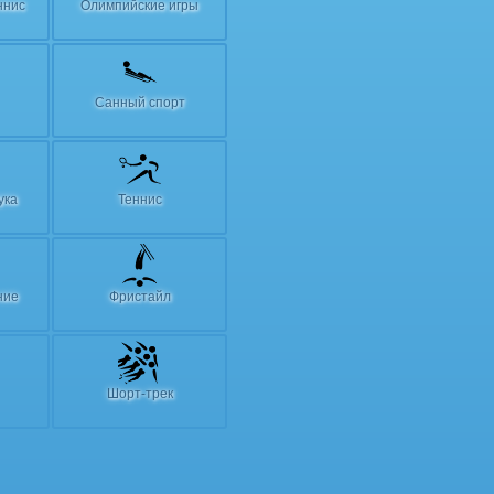
ннис
Олимпийские игры
Санный спорт
ука
Теннис
ние
Фристайл
Шорт-трек