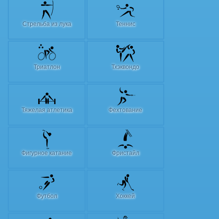
Стрельба из лука
Теннис
Триатлон
Тхэквондо
Тяжелая атлетика
Фехтование
Фигурное катание
Фристайл
Футбол
Хоккей