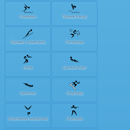
Плавание
Прыжки в воду
Прыжки с трамплина
Пятиборье
Регби
Санный спорт
Скелетон
Сноуборд
Спортивная гимнастика
Стрельба