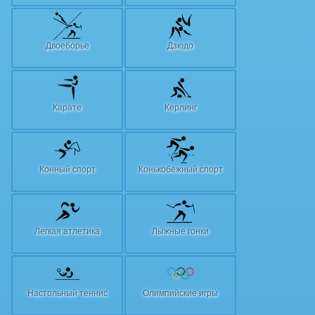
Двоеборье
Дзюдо
Карате
Керлинг
Конный спорт
Конькобежный спорт
Легкая атлетика
Лыжные гонки
Настольный теннис
Олимпийские игры