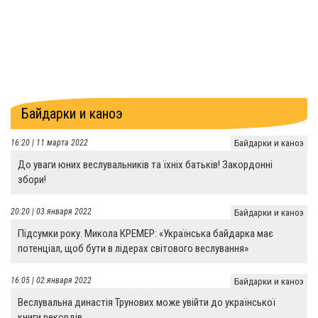
Байдарки и каноэ
16:20 | 11 марта 2022
Байдарки и каноэ
До уваги юних веслувальників та їхніх батьків! Закордонні
збори!
20:20 | 03 января 2022
Байдарки и каноэ
Підсумки року. Микола КРЕМЕР: «Українська байдарка має
потенціал, щоб бути в лідерах світового веслування»
16:05 | 02 января 2022
Байдарки и каноэ
Веслувальна династія Трунових може увійти до української
книги рекордів