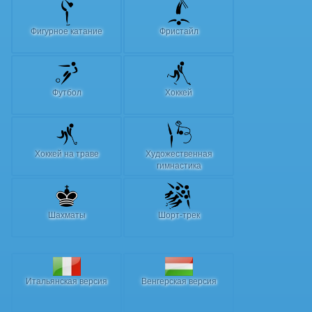
Фигурное катание
Фристайл
Футбол
Хоккей
Хоккей на траве
Художественная
гимнастика
Шахматы
Шорт-трек
Итальянская версия
Венгерская версия