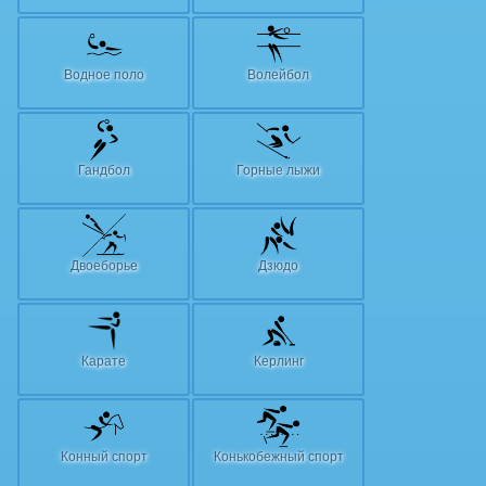
Водное поло
Волейбол
Гандбол
Горные лыжи
Двоеборье
Дзюдо
Карате
Керлинг
Конный спорт
Конькобежный спорт