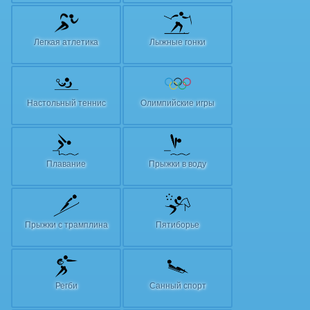
Легкая атлетика
Лыжные гонки
Настольный теннис
Олимпийские игры
Плавание
Прыжки в воду
Прыжки с трамплина
Пятиборье
Регби
Санный спорт