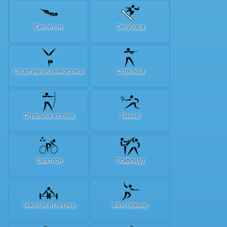
Скелетон
Сноуборд
Спортивная гимнастика
Стрельба
Стрельба из лука
Теннис
Триатлон
Тхэквондо
Тяжелая атлетика
Фехтование