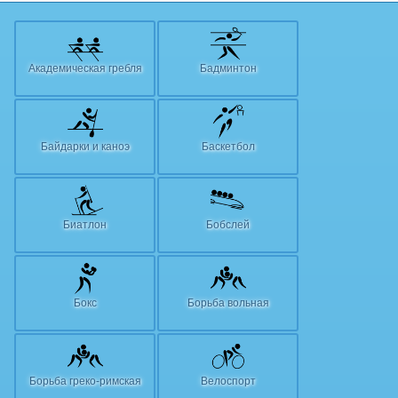
Академическая гребля
Бадминтон
Байдарки и каноэ
Баскетбол
Биатлон
Бобслей
Бокс
Борьба вольная
Борьба греко-римская
Велоспорт