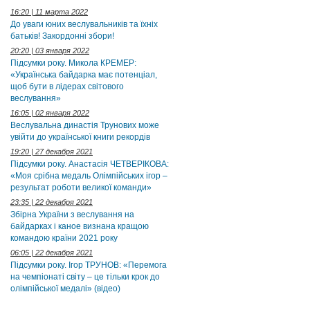
16:20 | 11 марта 2022
До уваги юних веслувальників та їхніх
батьків! Закордонні збори!
20:20 | 03 января 2022
Підсумки року. Микола КРЕМЕР:
«Українська байдарка має потенціал,
щоб бути в лідерах світового
веслування»
16:05 | 02 января 2022
Веслувальна династія Трунових може
увійти до української книги рекордів
19:20 | 27 декабря 2021
Підсумки року. Анастасія ЧЕТВЕРІКОВА:
«Моя срібна медаль Олімпійських ігор –
результат роботи великої команди»
23:35 | 22 декабря 2021
Збірна України з веслування на
байдарках і каное визнана кращою
командою країни 2021 року
06:05 | 22 декабря 2021
Підсумки року. Ігор ТРУНОВ: «Перемога
на чемпіонаті світу – це тільки крок до
олімпійської медалі» (відео)