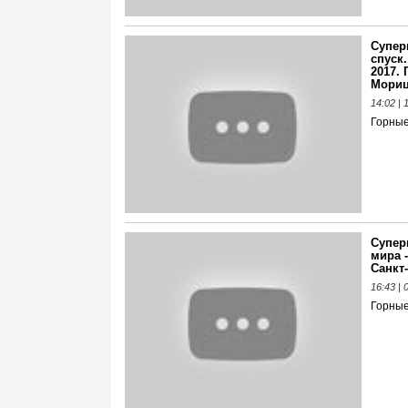
Супер
спуск
2017.
Мори
14:02 |
Горны
Супер
мира 
Санкт
16:43 |
Горны