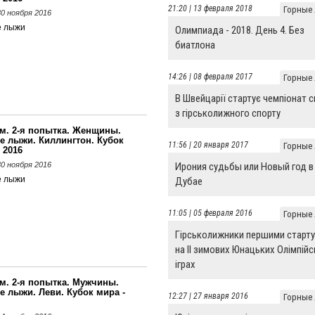
21:20 | 13 февраля 2018
Горные
 30 ноября 2016
е лыжи
Олимпиада - 2018. День 4. Без
биатлона
14:26 | 08 февраля 2017
Горные
В Швейцарії стартує чемпіонат с
з гірськолижного спорту
м. 2-я попытка. Женщины.
е лыжи. Киллингтон. Кубок
11:56 | 20 января 2017
Горные
 2016
Ирония судьбы или Новый год в
 30 ноября 2016
е лыжи
Дубае
11:05 | 05 февраля 2016
Горные
Гірськолижники першими старт
на II зимових Юнацьких Олімпій
іграх
м. 2-я попытка. Мужчины.
е лыжи. Леви. Кубок мира -
12:27 | 27 января 2016
Горные