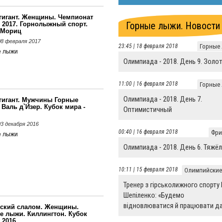
гигант. Женщины. Чемпионат
Горные лыжи. Новости
- 2017. Горнолыжный спорт.
-Мориц
 08 февраля 2017
23:45 | 18 февраля 2018
Горные
е лыжи
Олимпиада - 2018. День 9. Золо
11:00 | 16 февраля 2018
Горные
Олимпиада - 2018. День 7.
гигант. Мужчины Горные
 Валь д`Изер. Кубок мира -
Оптимистичный
 03 декабря 2016
00:40 | 16 февраля 2018
Фри
е лыжи
Олимпиада - 2018. День 6. Тяжё
10:11 | 15 февраля 2018
Олимпийские
Тренер з гірськолижного спорту
Шепіленко: «Будемо
відновлюватися й працювати да
тский слалом. Женщины.
е лыжи. Киллингтон. Кубок
 2016