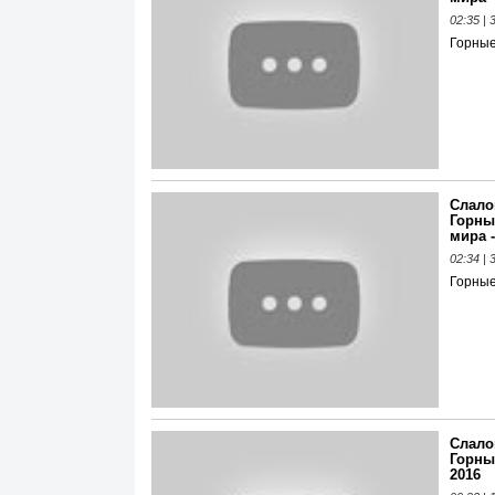
02:35 |
Горны
Слало
Горны
мира -
02:34 |
Горны
Слало
Горны
2016