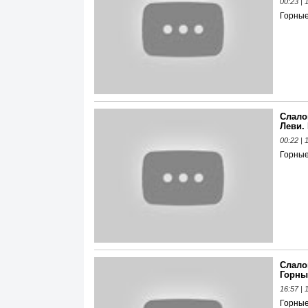
00:23 |
Горны
Слало
Леви. 
00:22 |
Горны
Слало
Горны
16:57 |
Горны