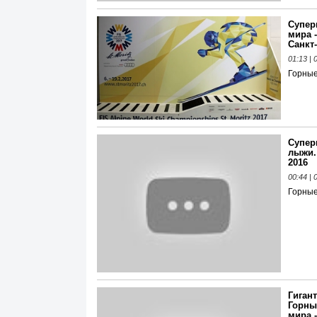
Супер
мира 
Санкт
01:13 |
Горны
Супер
лыжи.
2016
00:44 |
Горны
Гиган
Горны
мира -