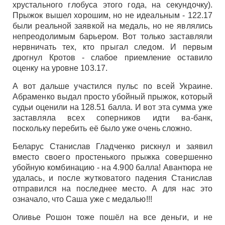
хрустального глобуса этого года, на секундочку).
Прыжок вышел хорошим, но не идеальным - 122.17
были реальной заявкой на медаль, но не являлись
непреодолимым барьером. Вот только заставляли
нервничать тех, кто прыгал следом. И первым
дрогнул Кротов - слабое приемление оставило
оценку на уровне 103.17.
А вот дальше участился пульс по всей Украине.
Абраменко выдал просто убойный прыжок, который
судьи оценили на 128.51 балла. И вот эта сумма уже
заставляла всех соперников идти ва-банк,
поскольку перебить её было уже очень сложно.
Беларус Станислав Гладченко рискнул и заявил
вместо своего простенького прыжка совершенно
убойную комбинацию - на 4.900 балла! Авантюра не
удалась, и после жутковатого падения Станислав
отправился на последнее место. А для нас это
означало, что Саша уже с медалью!!!
Оливье Рошон тоже пошёл на все деньги, и не