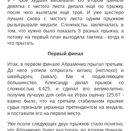
9 - трое худших выбывали. Во втором финале
девятка с чистого листа делала ещё по прыжку,
после чего вылетали ещё троё. И уже шестеро
лучших снова с чистого листа одним прыжком
рызыгрывали медали. Сложностьь заключалась в
том, что нужно было показать 3 разных прыжка, а
потому на первый план выходила тактика - когда и
что прыгать.
Первый финал
Итак, в первом финале Абраменко прыгал третьим.
До него успели отпрыгать китаец (неплохо) и
швейцарец (завал). Как и подавляющее
большинство, Александр делал прыжок со
сложностью 4.425, и сделал его великолепно,
получив лучшую для себя на Играх оценку 125.67 -
важно было, что на третьем стабильном прыжке
судьи признали украинца претендентом на медали,
и поставили его на первое место.
Уже псоле следующих двух прыжков стало понятно,
что Абраменко будет выступать во втором финале.