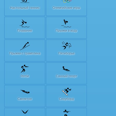
Настольный теннис
Олимпийские игры
Плавание
Прыжки в воду
Прыжки с трамплина
Пятиборье
Регби
Санный спорт
Скелетон
Сноуборд