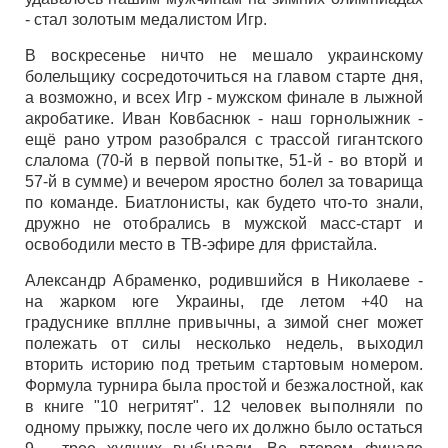
- стал золотым медалистом Игр.
В воскресенье ничто не мешало украинскому
болельщику сосредоточиться на главом старте дня,
а возможно, и всех Игр - мужском финале в лыжной
акробатике. Иван Ковбаснюк - наш горнолыжник -
ещё рано утром разобрался с трассой гигантского
слалома (70-й в первой попытке, 51-й - во вторй и
57-й в сумме) и вечером яростно болел за товарища
по команде. Биатлонисты, как будето что-то знали,
дружно не отобрались в мужской масс-старт и
освободили место в ТВ-эфире для фристайла.
Александр Абраменко, родившийся в Николаеве -
на жарком юге Украины, где летом +40 на
градуснике впллне привычны, а зимой снег может
полежать от силы несколько недель, выходил
вторить историю под третьим стартовым номером.
Формула турнира была простой и безжалостной, как
в книге "10 негритят". 12 человек выполняли по
одному прыжку, после чего их должно было остаться