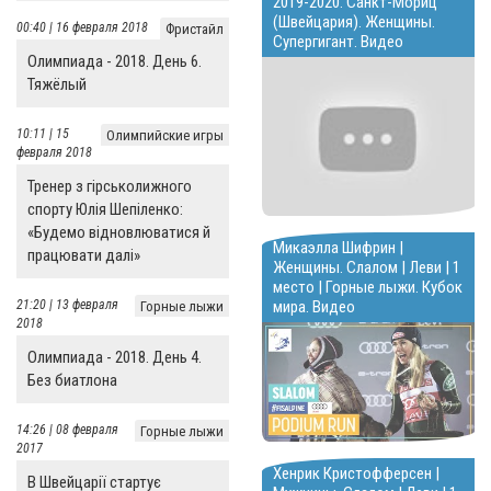
2019-2020. Санкт-Мориц
(Швейцария). Женщины.
00:40 | 16 февраля 2018
Фристайл
Супергигант. Видео
Олимпиада - 2018. День 6.
Тяжёлый
10:11 | 15
Олимпийские игры
февраля 2018
Тренер з гірськолижного
спорту Юлія Шепіленко:
«Будемо відновлюватися й
Микаэлла Шифрин |
працювати далі»
Женщины. Слалом | Леви | 1
место | Горные лыжи. Кубок
21:20 | 13 февраля
мира. Видео
Горные лыжи
2018
Олимпиада - 2018. День 4.
Без биатлона
14:26 | 08 февраля
Горные лыжи
2017
Хенрик Кристофферсен |
В Швейцарії стартує