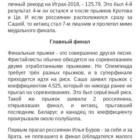
личный рекорд на Играх-2018, - 125.79. Это был 4-й
результат. 4-м он остался и после прыжков Кротова
и Ци. И если россиянин расположился сразу за
Сашей, то китаец стал 7-м лишним и пролетел мимо
медального финала.
Главный финал
Финальные прыжки - это совершенно другая песня.
Фристайлисты обычно обходятся на соревнованиях
двумя отработанными прыжками. Но Олимпиада
требует трёх разных прыжков, и в суперфинале
приходится идти на риск. Саша заявил прыжок с
коеффициентом 4.525, который он никогда ранее не
прыгал на соревнованиях. Это был серьёзный риск.
Такой же прыжок заявили 2 россиянина,
открывавших финал, и китаец, прыгавший
последним. Беларус и канадец по коеффициенту
проигрывали около полубалла.
Первым прагал россиянин Илья Буров - за себя и за
брата, не попвашего в финал (обладателся малого