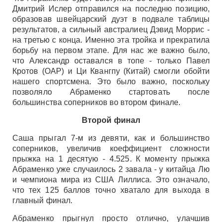
Дмитрий Ислер отправился на последню позицию,
образовав швейцарский дуэт в подвале таблицы
результатов, а сильный австралиец Дэвид Моррис -
на третью с конца. Именно эта тройка и прекратила
борьбу на первом этапе. Для нас же важно было,
что Александр оставался в топе - только Павел
Кротов (ОАР) и Ци Квангпу (Китай) смогли обойти
нашего спортсмена. Это было важно, поскольку
позволяло Абраменко стартовать после
большинства соперников во втором финале.
Второй финал
Саша прыгал 7-м из девяти, как и большинство
соперников, увеличив коеффициент сложности
прыжка на 1 десятую - 4.525. К моменту прыжка
Абраменко уже случаилось 2 завала - у китайца Лю
и чемпиона мира из США Лиллиса. Это означало,
что тех 125 баллов точно хватало для выхода в
главный финал.
Абраменко прыгнул просто отлично, улачшив