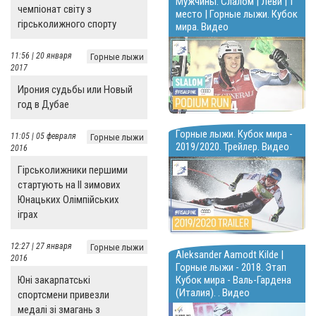
Мужчины. Слалом | Леви | 1
чемпіонат світу з
место | Горные лыжи. Кубок
гірськолижного спорту
мира. Видео
11:56 | 20 января
Горные лыжи
2017
Ирония судьбы или Новый
год в Дубае
Горные лыжи. Кубок мира -
11:05 | 05 февраля
Горные лыжи
2019/2020. Трейлер. Видео
2016
Гірськолижники першими
стартують на II зимових
Юнацьких Олімпійських
іграх
12:27 | 27 января
Горные лыжи
Aleksander Aamodt Kilde |
2016
Горные лыжи - 2018. Этап
Кубок мира - Валь-Гардена
Юні закарпатські
(Италия). . Видео
спортсмени привезли
медалі зі змагань з