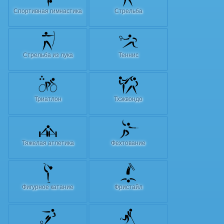
Спортивная гимнастика
Стрельба
Стрельба из лука
Теннис
Триатлон
Тхэквондо
Тяжелая атлетика
Фехтование
Фигурное катание
Фристайл