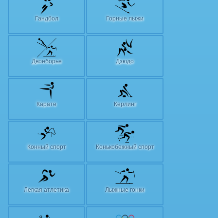
Гандбол
Горные лыжи
Двоеборье
Дзюдо
Карате
Керлинг
Конный спорт
Конькобежный спорт
Легкая атлетика
Лыжные гонки