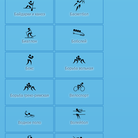
Байдарки и каноэ
Баскетбол
Биатлон
Бобслей
Бокс
Борьба вольная
Борьба греко-римская
Велоспорт
Водное поло
Волейбол