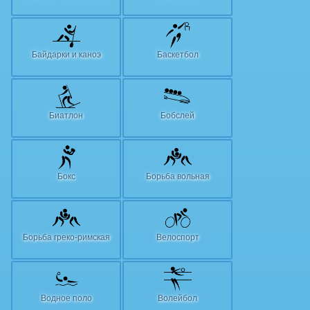
Байдарки и каноэ
Баскетбол
Биатлон
Бобслей
Бокс
Борьба вольная
Борьба греко-римская
Велоспорт
Водное поло
Волейбол