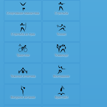
Спортивная гимнастика
Стрельба
Стрельба из лука
Теннис
Триатлон
Тхэквондо
Тяжелая атлетика
Фехтование
Фигурное катание
Фристайл