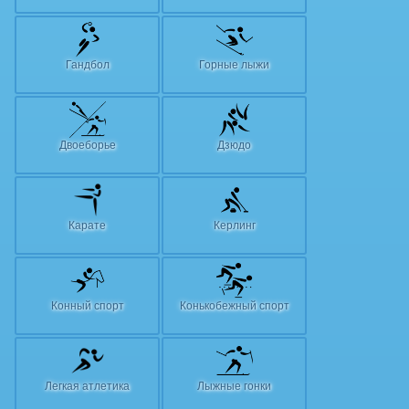
Гандбол
Горные лыжи
Двоеборье
Дзюдо
Карате
Керлинг
Конный спорт
Конькобежный спорт
Легкая атлетика
Лыжные гонки