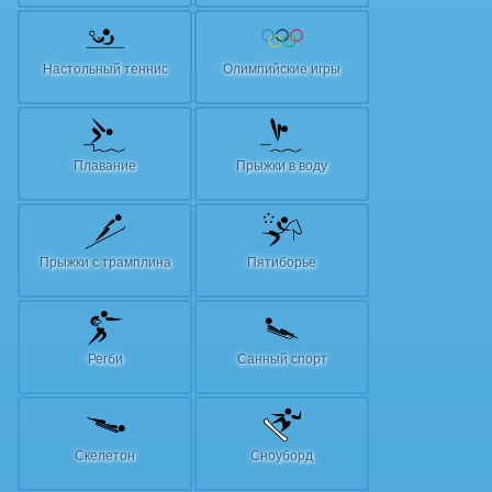
Настольный теннис
Олимпийские игры
Плавание
Прыжки в воду
Прыжки с трамплина
Пятиборье
Регби
Санный спорт
Скелетон
Сноуборд