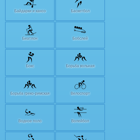
Байдарки и каноэ
Баскетбол
Биатлон
Бобслей
Бокс
Борьба вольная
Борьба греко-римская
Велоспорт
Водное поло
Волейбол