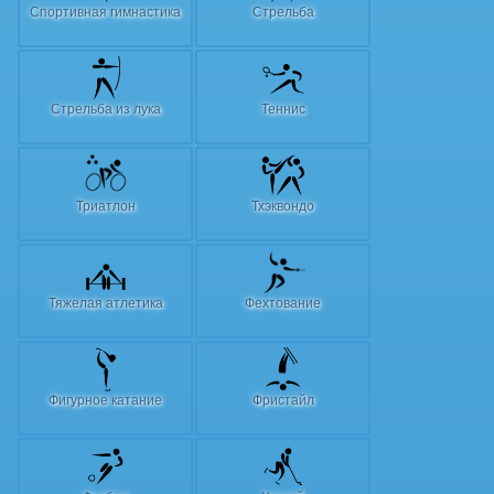
Спортивная гимнастика
Стрельба
Стрельба из лука
Теннис
Триатлон
Тхэквондо
Тяжелая атлетика
Фехтование
Фигурное катание
Фристайл