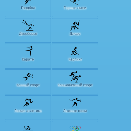
Гандбол
Горные лыжи
Двоеборье
Дзюдо
Карате
Керлинг
Конный спорт
Конькобежный спорт
Легкая атлетика
Лыжные гонки