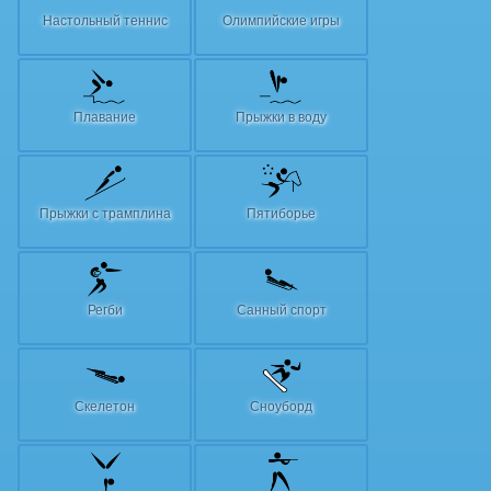
Настольный теннис
Олимпийские игры
Плавание
Прыжки в воду
Прыжки с трамплина
Пятиборье
Регби
Санный спорт
Скелетон
Сноуборд