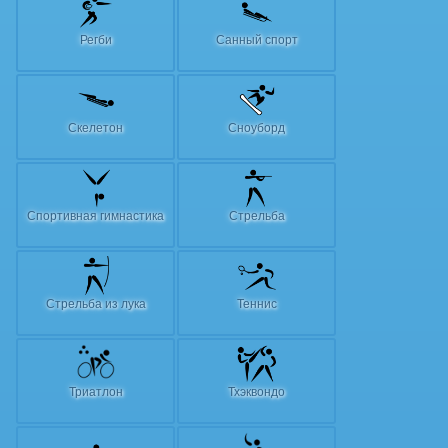
Регби
Санный спорт
Скелетон
Сноуборд
Спортивная гимнастика
Стрельба
Стрельба из лука
Теннис
Триатлон
Тхэквондо