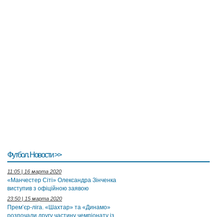
Футбол. Новости >>
11:05 | 16 марта 2020
«Манчестер Сіті» Олександра Зінченка
виступив з офіційною заявою
23:50 | 15 марта 2020
Прем’єр-ліга. «Шахтар» та «Динамо»
розпочали другу частину чемпіонату із