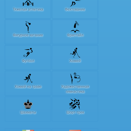
Тяжелая атлетика
Фехтование
Фигурное катание
Фристайл
Футбол
Хоккей
Хоккей на траве
Художественная
гимнастика
Шахматы
Шорт-трек