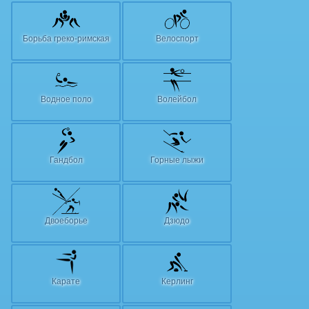
Борьба греко-римская
Велоспорт
Водное поло
Волейбол
Гандбол
Горные лыжи
Двоеборье
Дзюдо
Карате
Керлинг