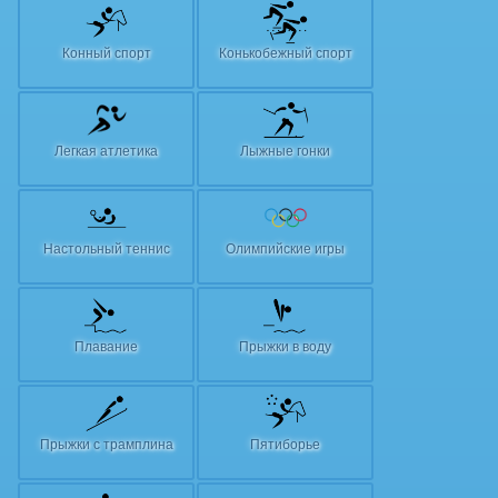
Конный спорт
Конькобежный спорт
Легкая атлетика
Лыжные гонки
Настольный теннис
Олимпийские игры
Плавание
Прыжки в воду
Прыжки с трамплина
Пятиборье