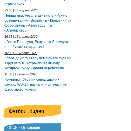
втрати очок
23:50 | 15 марта 2020
Перша ліга. Результативність «Руху»,
розчарування «Волині» й «Кременя» та
форс-мажор «Авангарду» та
«Агробізнесу»
16:35 | 15 марта 2020
«Гент» Пластуна, Безуса та Яремчука
перебуває на карантині
16:35 | 15 марта 2020
Старт другого етапу чемпіонату України
з футзалу в Екстра-лізі та Фіналу
чотирьох Кубку України перенесено
11:50 | 15 марта 2020
Чемпіонат України серед дівочих
команд WU-17: визначилися учасники
фінального турніру
Футбол. Видео
СССР - Югославия.