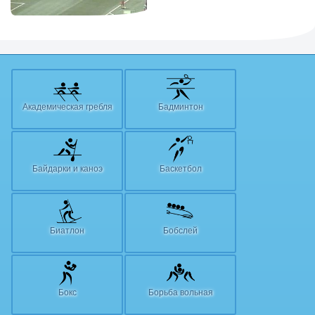
Академическая гребля
Бадминтон
Байдарки и каноэ
Баскетбол
Биатлон
Бобслей
Бокс
Борьба вольная