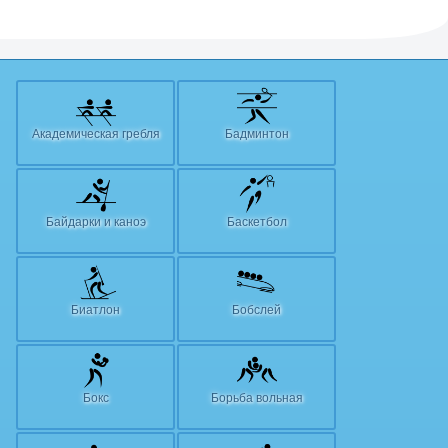
Академическая гребля
Бадминтон
Байдарки и каноэ
Баскетбол
Биатлон
Бобслей
Бокс
Борьба вольная