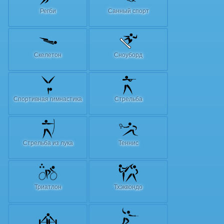
Регби
Санный спорт
Скелетон
Сноуборд
Спортивная гимнастика
Стрельба
Стрельба из лука
Теннис
Триатлон
Тхэквондо