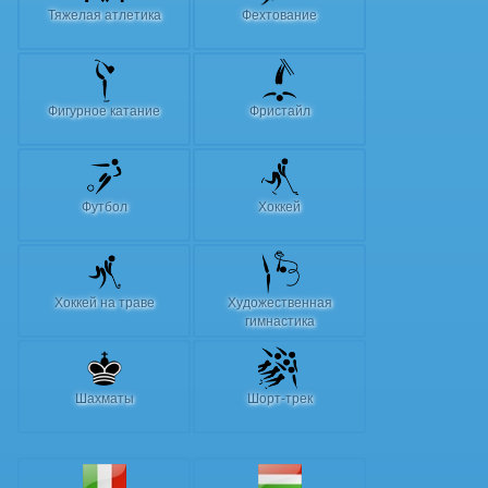
Тяжелая атлетика
Фехтование
Фигурное катание
Фристайл
Футбол
Хоккей
Хоккей на траве
Художественная
гимнастика
Шахматы
Шорт-трек