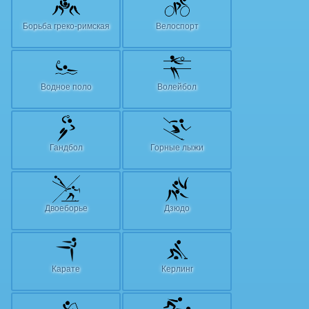
Борьба греко-римская
Велоспорт
Водное поло
Волейбол
Гандбол
Горные лыжи
Двоеборье
Дзюдо
Карате
Керлинг