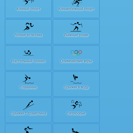
Конный спорт
Конькобежный спорт
Легкая атлетика
Лыжные гонки
Настольный теннис
Олимпийские игры
Плавание
Прыжки в воду
Прыжки с трамплина
Пятиборье