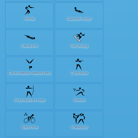
Регби
Санный спорт
Скелетон
Сноуборд
Спортивная гимнастика
Стрельба
Стрельба из лука
Теннис
Триатлон
Тхэквондо