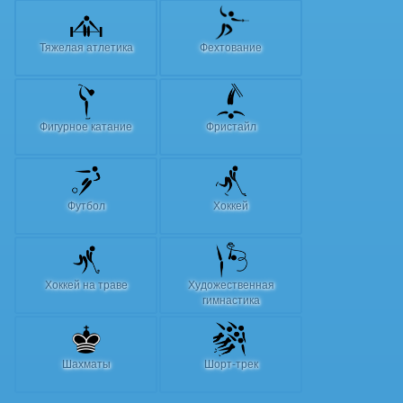
Тяжелая атлетика
Фехтование
Фигурное катание
Фристайл
Футбол
Хоккей
Хоккей на траве
Художественная
гимнастика
Шахматы
Шорт-трек