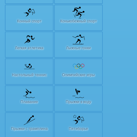
Конный спорт
Конькобежный спорт
Легкая атлетика
Лыжные гонки
Настольный теннис
Олимпийские игры
Плавание
Прыжки в воду
Прыжки с трамплина
Пятиборье