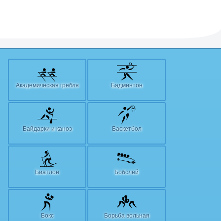
Академическая гребля
Бадминтон
Байдарки и каноэ
Баскетбол
Биатлон
Бобслей
Бокс
Борьба вольная