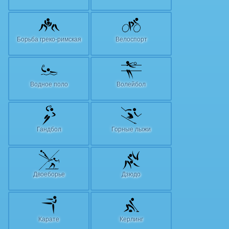
Борьба греко-римская
Велоспорт
Водное поло
Волейбол
Гандбол
Горные лыжи
Двоеборье
Дзюдо
Карате
Керлинг