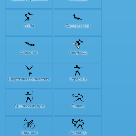
Регби
Санный спорт
Скелетон
Сноуборд
Спортивная гимнастика
Стрельба
Стрельба из лука
Теннис
Триатлон
Тхэквондо