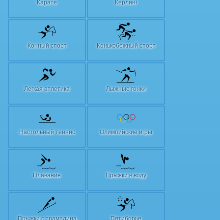
Карате
Керлинг
Конный спорт
Конькобежный спорт
Легкая атлетика
Лыжные гонки
Настольный теннис
Олимпийские игры
Плавание
Прыжки в воду
Прыжки с трамплина
Пятиборье