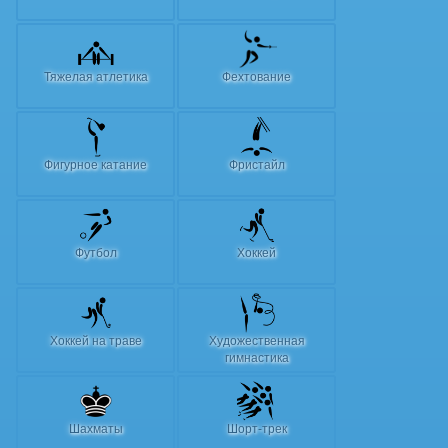
Тяжелая атлетика
Фехтование
Фигурное катание
Фристайл
Футбол
Хоккей
Хоккей на траве
Художественная
гимнастика
Шахматы
Шорт-трек