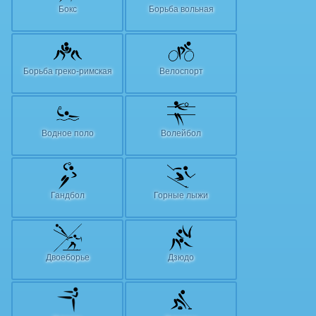
Бокс
Борьба вольная
Борьба греко-римская
Велоспорт
Водное поло
Волейбол
Гандбол
Горные лыжи
Двоеборье
Дзюдо