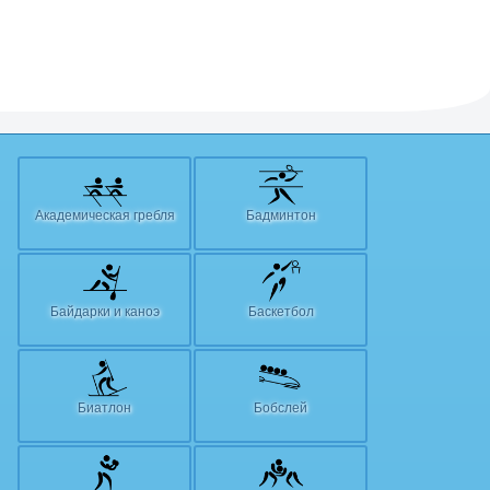
Академическая гребля
Бадминтон
Байдарки и каноэ
Баскетбол
Биатлон
Бобслей