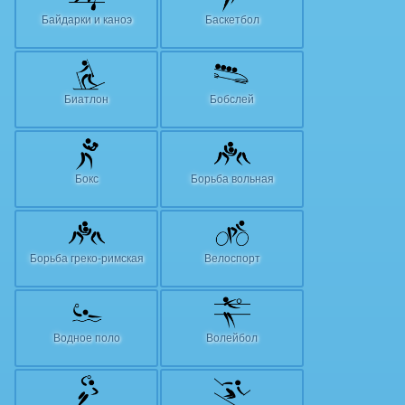
Байдарки и каноэ
Баскетбол
Биатлон
Бобслей
Бокс
Борьба вольная
Борьба греко-римская
Велоспорт
Водное поло
Волейбол