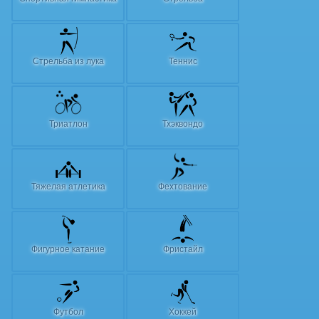
Стрельба из лука
Теннис
Триатлон
Тхэквондо
Тяжелая атлетика
Фехтование
Фигурное катание
Фристайл
Футбол
Хоккей