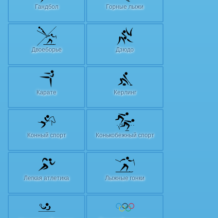
Гандбол
Горные лыжи
Двоеборье
Дзюдо
Карате
Керлинг
Конный спорт
Конькобежный спорт
Легкая атлетика
Лыжные гонки