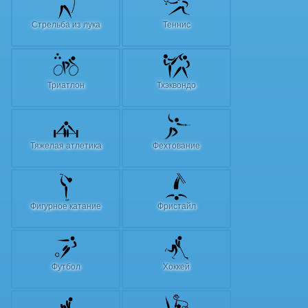
Стрельба из лука
Теннис
Триатлон
Тхэквондо
Тяжелая атлетика
Фехтование
Фигурное катание
Фристайл
Футбол
Хоккей