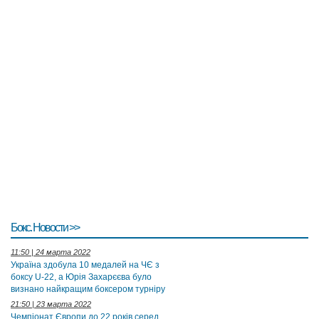
Бокс. Новости >>
11:50 | 24 марта 2022
Україна здобула 10 медалей на ЧЄ з
боксу U-22, а Юрія Захарєєва було
визнано найкращим боксером турніру
21:50 | 23 марта 2022
Чемпіонат Європи до 22 років серед