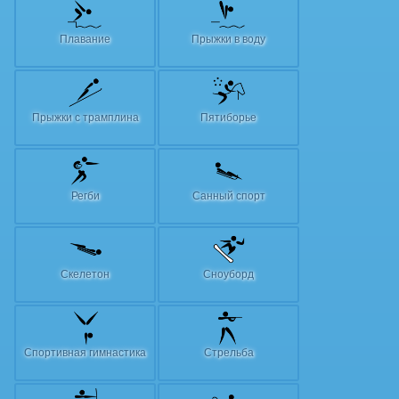
Плавание
Прыжки в воду
Прыжки с трамплина
Пятиборье
Регби
Санный спорт
Скелетон
Сноуборд
Спортивная гимнастика
Стрельба