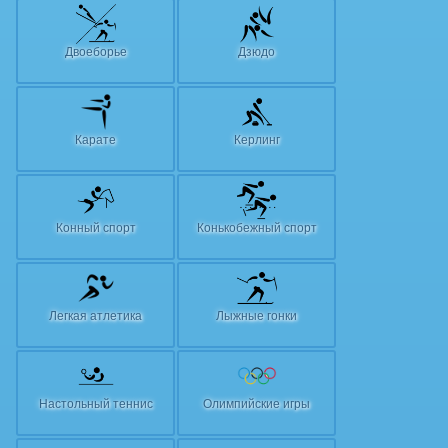
Двоеборье
Дзюдо
Карате
Керлинг
Конный спорт
Конькобежный спорт
Легкая атлетика
Лыжные гонки
Настольный теннис
Олимпийские игры