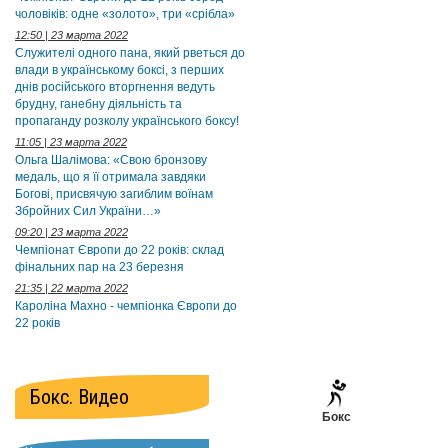
чоловіків: одне «золото», три «срібла»
12:50 | 23 марта 2022
Служителі одного пана, який рветься до
влади в українському боксі, з перших
днів російського вторгнення ведуть
брудну, ганебну діяльність та
пропаганду розколу українського боксу!
11:05 | 23 марта 2022
Ольга Шалімова: «Свою бронзову
медаль, що я її отримала завдяки
Богові, присвячую загиблим воїнам
Збройних Сил України…»
09:20 | 23 марта 2022
Чемпіонат Європи до 22 років: склад
фінальних пар на 23 березня
21:35 | 22 марта 2022
Кароліна Махно - чемпіонка Європи до
22 років
Бокс. Видео
Бокс