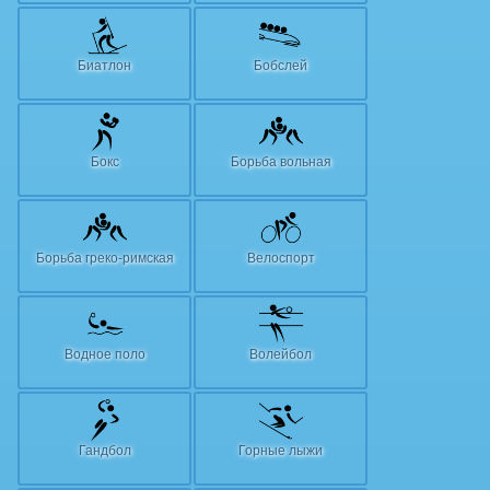
Биатлон
Бобслей
Бокс
Борьба вольная
Борьба греко-римская
Велоспорт
Водное поло
Волейбол
Гандбол
Горные лыжи