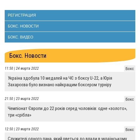
РЕГИСТРАЦИЯ
БОКС. НОВОСТИ
БОКС. ВИДЕО
Бокс. Новости
11:50 | 24 марта 2022
Бокс
Україна здобула 10 медалей на ЧЄ з боксу U-22, а Юрія
Захарєєва було визнано найкращим боксером турніру
21:50 | 23 марта 2022
Бокс
Чемпіонат Європи до 22 років серед чоловіків: одне «золото»,
три «срібла»
12:50 | 23 марта 2022
Бокс
Служителі одного пана, який рветься до влади в українському