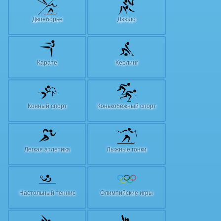
Двоеборье
Дзюдо
Карате
Керлинг
Конный спорт
Конькобежный спорт
Легкая атлетика
Лыжные гонки
Настольный теннис
Олимпийские игры