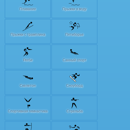
Плавание
Прыжки в воду
Прыжки с трамплина
Пятиборье
Регби
Санный спорт
Скелетон
Сноуборд
Спортивная гимнастика
Стрельба