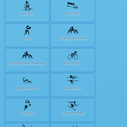
Биатлон
Бобслей
Бокс
Борьба вольная
Борьба греко-римская
Велоспорт
Водное поло
Волейбол
Гандбол
Горные лыжи