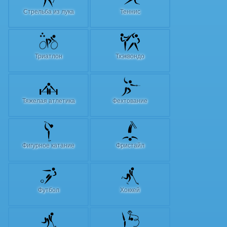
Стрельба из лука
Теннис
Триатлон
Тхэквондо
Тяжелая атлетика
Фехтование
Фигурное катание
Фристайл
Футбол
Хоккей