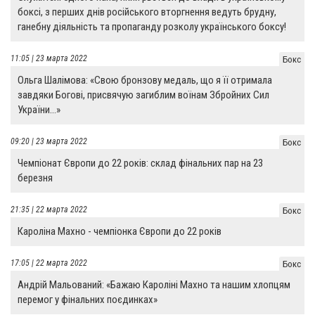
боксі, з перших днів російського вторгнення ведуть брудну,
ганебну діяльність та пропаганду розколу українського боксу!
11:05 | 23 марта 2022
Бокс
Ольга Шалімова: «Свою бронзову медаль, що я її отримала
завдяки Богові, присвячую загиблим воїнам Збройних Сил
України…»
09:20 | 23 марта 2022
Бокс
Чемпіонат Європи до 22 років: склад фінальних пар на 23
березня
21:35 | 22 марта 2022
Бокс
Кароліна Махно - чемпіонка Європи до 22 років
17:05 | 22 марта 2022
Бокс
Андрій Мальований: «Бажаю Кароліні Махно та нашим хлопцям
перемог у фінальних поєдинках»