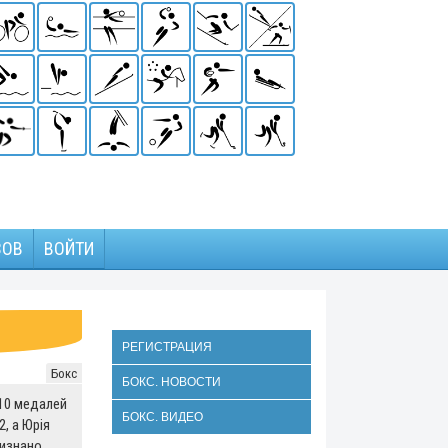
ЗОВ
ВОЙТИ
РЕГИСТРАЦИЯ
Бокс
БОКС. НОВОСТИ
10 медалей
БОКС. ВИДЕО
2, а Юрія
визнано