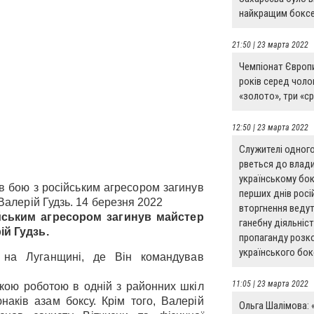
найкращим боксе
21:50 | 23 марта 2022
Чемпіонат Європ
років серед чолов
«золото», три «ср
12:50 | 23 марта 2022
Служителі одного
рветься до влади
українському бокс
 в бою з російським агресором загинув
перших днів росі
 Валерій Гудзь. 14 березня 2022
вторгнення ведут
ійським агресором загинув майстер
ганебну діяльніст
ій Гудзь.
пропаганду розк
українського бок
на Луганщині, де Він командував
11:05 | 23 марта 2022
кою роботою в одній з районних шкіл
аків азам боксу. Крім того, Валерій
Ольга Шалімова: