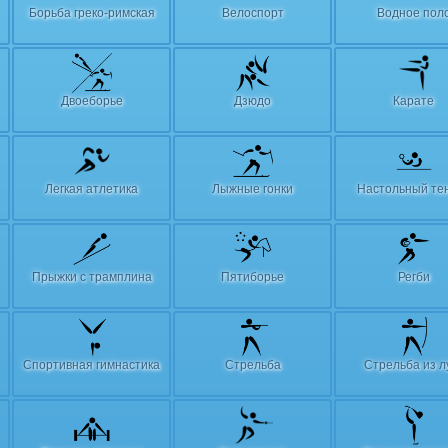
Борьба греко-римская
Велоспорт
Водное пол
Двоеборье
Дзюдо
Карате
Легкая атлетика
Лыжные гонки
Настольный те
Прыжки с трамплина
Пятиборье
Регби
Спортивная гимнастика
Стрельба
Стрельба из л