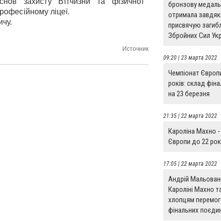
нов захисту Вітчизни та фізичної
бронзову медаль,
професійному ліцеї.
отримала завдяки
чу.
присвячую загиб
Збройних Сил Ук
Источник
09:20 | 23 марта 2022
Чемпіонат Європ
років: склад фіна
на 23 березня
21:35 | 22 марта 2022
Кароліна Махно -
Європи до 22 рок
17:05 | 22 марта 2022
Андрій Мальован
Кароліні Махно т
хлопцям перемог
фінальних поєди