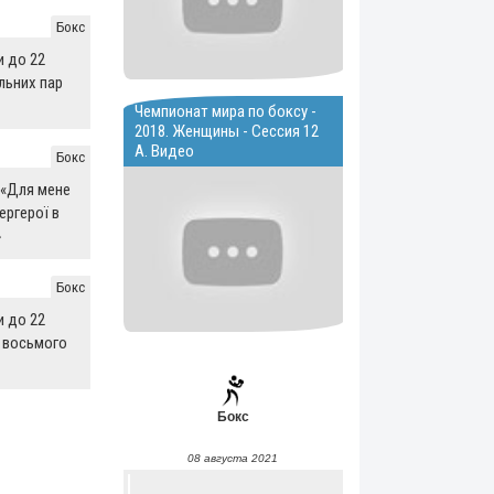
Бокс
и до 22
льних пар
Чемпионат мира по боксу -
2018. Женщины - Сессия 12
A. Видео
Бокс
 «Для мене
ергерої в
»
Бокс
и до 22
и восьмого
Бокс
08 августа 2021