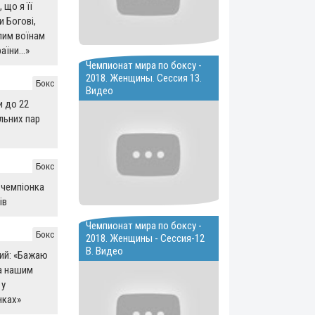
 що я її
 Богові,
лим воїнам
раїни…»
Чемпионат мира по боксу -
2018. Женщины. Сессия 13.
Бокс
Видео
и до 22
льних пар
Бокс
 чемпіонка
ів
Чемпионат мира по боксу -
Бокс
2018. Женщины - Сессия-12
B. Видео
ий: «Бажаю
а нашим
 у
нках»