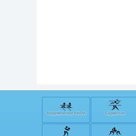
Академическая гребля
Бадминтон