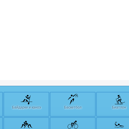
Байдарки и каноэ
Баскетбол
Биатлон