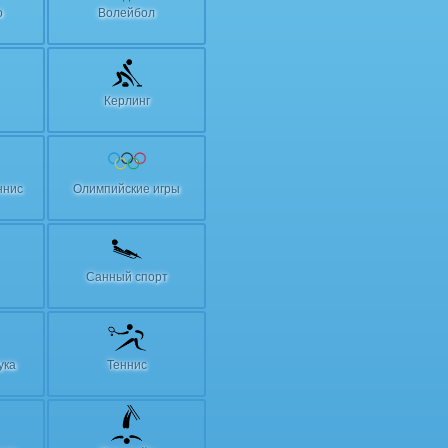
о
Волейбол
Керлинг
ннис
Олимпийские игры
Санный спорт
ука
Теннис