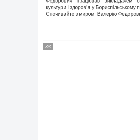
Федорович працював викладачем ос
культури і здоров’я у Бориспільському 
Спочивайте з миром, Валерію Федорови
Бокс