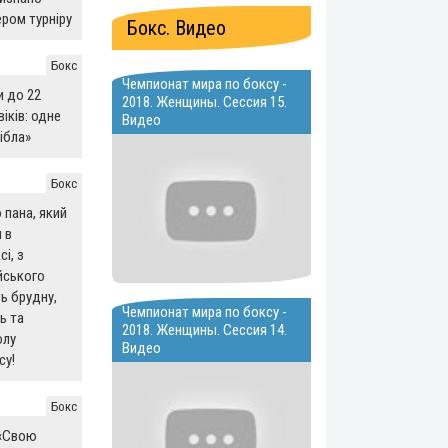
ром турніру
Бокс. Видео
Бокс
Чемпионат мира по боксу -
и до 22
2018. Женщины. Сессия 15.
іків: одне
Видео
ібла»
Бокс
 пана, який
 в
і, з
йського
ь брудну,
Чемпионат мира по боксу -
ь та
2018. Женщины. Сессия 14.
олу
Видео
су!
Бокс
 «Свою