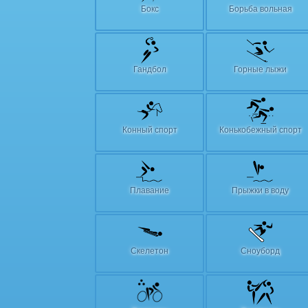
Бокс
Борьба вольная
Гандбол
Горные лыжи
Конный спорт
Конькобежный спорт
Плавание
Прыжки в воду
Скелетон
Сноуборд