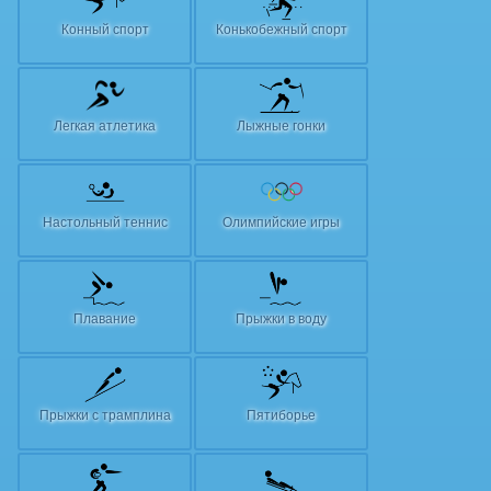
Конный спорт
Конькобежный спорт
Легкая атлетика
Лыжные гонки
Настольный теннис
Олимпийские игры
Плавание
Прыжки в воду
Прыжки с трамплина
Пятиборье