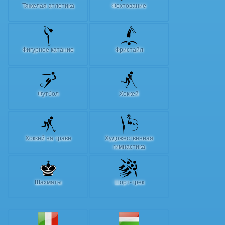
Тяжелая атлетика
Фехтование
Фигурное катание
Фристайл
Футбол
Хоккей
Хоккей на траве
Художественная
гимнастика
Шахматы
Шорт-трек