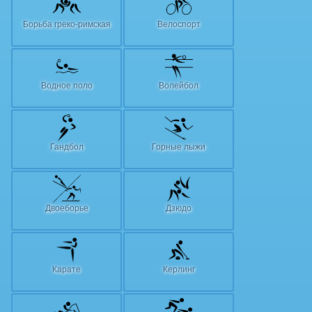
Борьба греко-римская
Велоспорт
Водное поло
Волейбол
Гандбол
Горные лыжи
Двоеборье
Дзюдо
Карате
Керлинг