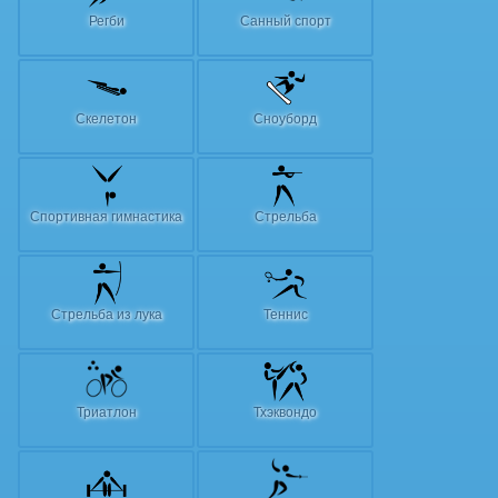
Регби
Санный спорт
Скелетон
Сноуборд
Спортивная гимнастика
Стрельба
Стрельба из лука
Теннис
Триатлон
Тхэквондо