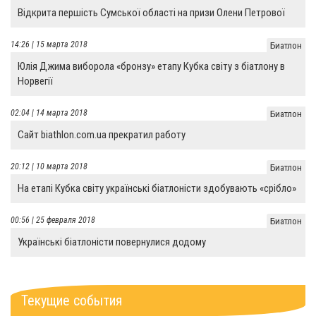
Відкрита першість Сумської області на призи Олени Петрової
14:26 | 15 марта 2018
Биатлон
Юлія Джима виборола «бронзу» етапу Кубка світу з біатлону в
Норвегії
02:04 | 14 марта 2018
Биатлон
Сайт biathlon.com.ua прекратил работу
20:12 | 10 марта 2018
Биатлон
На етапі Кубка світу українські біатлоністи здобувають «срібло»
00:56 | 25 февраля 2018
Биатлон
Українські біатлоністи повернулися додому
Текущие события