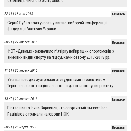
олімпійців якісною екіпіровкою
22:11 | 18 мая 2018
Биатлон
Сергій Бубка взяв участь у звітно-виборчій конференції
Федерації біатлону України
00:11 | 27 апреля 2018
Биатлон
ФСТ «Динамо» визначило п’ятірку найкращих спортсменів з
зимових видів спорту за підсумками сезону 2017-2018 рр.
11:11 | 23 апреля 2018
Биатлон
«Успішні люди» зустрілися зі студентами і колективом
Тернопільського національного педагогічного університету
13:42 | 12 апреля 2018
Биатлон
Біатлоністка Ірина Варвинець та спортивний гімнаст Ігор
Радівілов отримали нагороди НОК
00:11 | 20 марта 2018
Биатлон