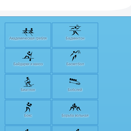
Академическая гребля
Бадминтон
Байдарки и каноэ
Баскетбол
Биатлон
Бобслей
Бокс
Борьба вольная