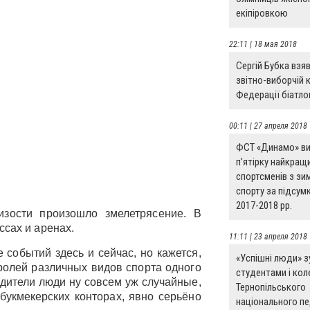
екіпіровкою
22:11 | 18 мая 2018
Сергій Бубка взяв
звітно-виборчій 
Федерації біатло
00:11 | 27 апреля 2018
ФСТ «Динамо» в
п’ятірку найкращ
спортсменів з зи
спорту за підсум
2017-2018 рр.
изости произошло змелетрясение. В
ссах и аренах.
11:11 | 23 апреля 2018
 событий здесь и сейчас, но кажется,
«Успішні люди» зу
ролей различных видов спорта одного
студентами і ко
бедители люди ну совсем уж случайные,
Тернопільського
 букмекерских конторах, явно серьёно
національного пе