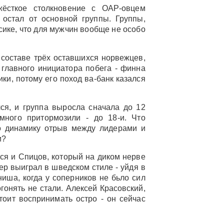
ёсткое столкновение с ОАР-овцем
 остал от основной группы. Группы,
сике, что для мужчин вообще не особо
составе трёх оставшихся норвежцев,
главного инициатора побега - финна
ки, потому его поход ва-банк казался
ся, и группа выросла сначала до 12
емного притормозили - до 18-и. Что
о динамику отрыв между лидерами и
и?
ся и Спицов, который на диком нерве
гер выиграл в шведском стиле - уйдя в
иша, когда у соперников не бьло сил
огонять не стали. Алексей Красовский,
тоит воспринимать остро - он сейчас