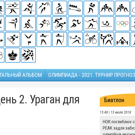
ТАЛЬНЫЙ АЛЬБОМ
ОЛИМПИАДА - 2021. ТУРНИР ПРОГНО
ень 2. Ураган для
Биатлон
15:48 | 13 июля 2018
НОК поглиблює с
PEAK задля забе
олімпійців якісн