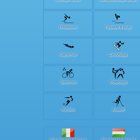
Плавание
Прыжки в воду
Скелетон
Сноуборд
Триатлон
Тхэквондо
Футбол
Хоккей
Итальянская версия
Венгерская версия