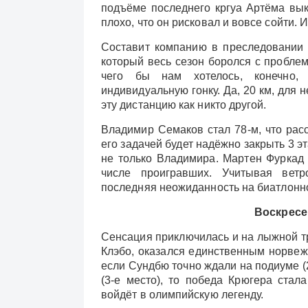
подъёме последнего кргуа Артёма вык
плохо, что он рисковал и вовсе сойти. И
Составит компанию в преследовании
который весь сезон боролся с проблема
чего бы нам хотелось, конечно,
индивидуальную гонку. Да, 20 км, для н
эту дистанцию как никто другой.
Владимир Семаков стал 78-м, что расс
его задачей будет надёжно закрыть 3 э
не только Владимира. Мартен Фуркад 
числе проигравших. Учитывая ветр
последняя неожиданность на биатлонн
Воскресен
Сенсация приключилась и на лыжной тр
Клэбо, оказался единственным норве
если Сундбю точно ждали на подиуме (2
(3-е место), то победа Крюгера стал
войдёт в олимпийскую легенду.