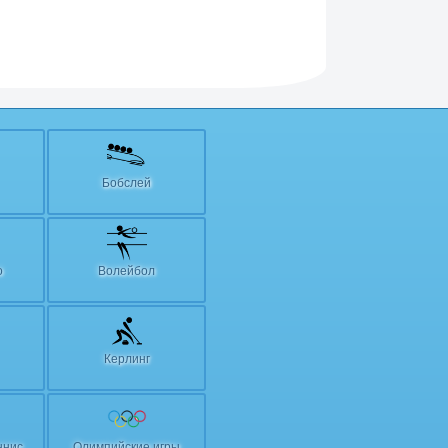
Бобслей
о
Волейбол
Керлинг
ннис
Олимпийские игры