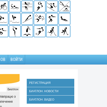
ЗОВ
ВОЙТИ
РЕГИСТРАЦИЯ
Биатлон
БИАТЛОН. НОВОСТИ
півпрацю з
БИАТЛОН. ВИДЕО
зпечення
ою