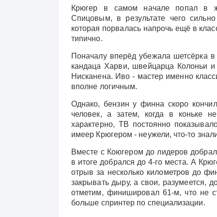
Крюгер в самом начале попал в ж
Спицовым, в результате чего сильно
которая порвалась напрочь ещё в клас
типично.
Поначалу вперёд убежала шетсёрка в 
кандаца Харви, швейцарца Колоньи и 
Нисканена. Иво - мастер именно класси
вполне логичным.
Однако, бензин у финна скоро кончил
человек, а затем, когда в коньке н
характерно, ТВ постоянно показывал
имеер Крюгером - неужели, что-то знал
Вместе с Коюгером до лидеров добрал
в итоге добрался до 4-го места. А Крю
отрыв за несколько километров до фин
закрывать дыру, а свои, разумеется, д
отметим, финишировал 61-м, что не с
больше спринтер по специализации.