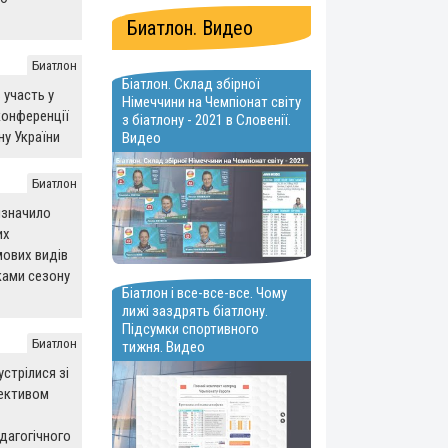
Биатлон. Видео
Биатлон
Біатлон. Склад збірної
 участь у
Німеччини на Чемпіонат світу
конференції
з біатлону - 2021 в Словенії.
ну України
Видео
Биатлон
изначило
их
мових видів
ками сезону
Біатлон і все-все-все. Чому
лижі заздрять біатлону.
Підсумки спортивного
Биатлон
тижня. Видео
стрілися зі
лективом
дагогічного