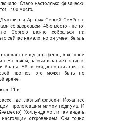
лючило. Стало настоллько физически
тог - 40е место.
 Дмитрию и Артёму Сергей Семёнов,
ми со здоровьем. 46-е место - не то,
 но Сергею важно собраться на
его сейчас немало, но он умеет бегать
траивает перед эстафетов, в которой
тап. В прочем, разочарование постигло
и братья Бё неожиданно оказалист в
овой прогноз, это может быть не
ой арене.
ье. 11-е
ассе, где главный фаворит, Йоханнес
жцем, пролетевшим мимом подиума. И
-е место), Холлунда могли там видеть
а настоящим откровением. Она точно