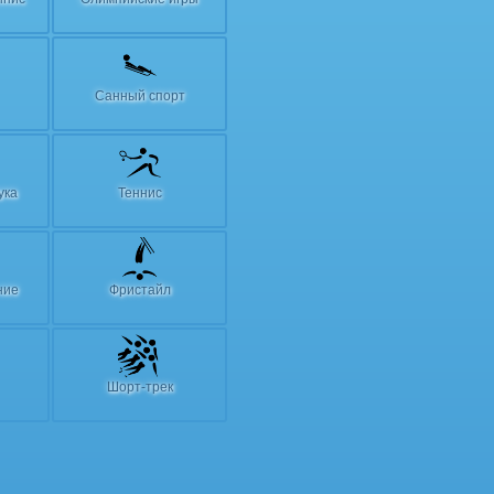
Санный спорт
ука
Теннис
ние
Фристайл
Шорт-трек