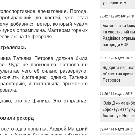
університету
колоспортивное впечатление. Погода.
13:42 | 12 апреля 2018
пробирающий до костей, уже стал
нему добавился ветер, который чудом
Біатлоністка Іри
ыгунов с трамплина. Мастерам горных
та спортивний гім
если аж на 15 февраля.
Радівілов отрим
нагороди НОК
стрелялась
аинка Татьяна Петрова должна была
00:11 | 20 марта 2018
ал. Чуда не произошло. Петрова не
Відкрита першіст
льтатае чего её сильно развернуло.
області на призи
ончить дистанцию, однако Татьяна
Петрової
траекторию, и выполнила прыжок со
ровала.
14:26 | 15 марта 2018
днако, это не финиш. Это отправная
Юлія Джима виб
«бронзу» етапу Ку
біатлону в Норвег
овили рекорд
 всего одна попытка. Андрей Мандзий
02:04 | 14 марта 2018