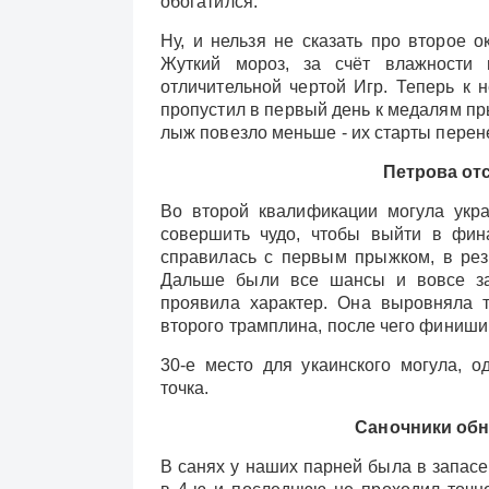
обогатился.
Ну, и нельзя не сказать про второе о
Жуткий мороз, за счёт влажности 
отличительной чертой Игр. Теперь к 
пропустил в первый день к медалям пр
лыж повезло меньше - их старты перен
Петрова от
Во второй квалификации могула укр
совершить чудо, чтобы выйти в фин
справилась с первым прыжком, в резу
Дальше были все шансы и вовсе зак
проявила характер. Она выровняла 
второго трамплина, после чего финиши
30-е место для укаинского могула, о
точка.
Саночники обн
В санях у наших парней была в запасе