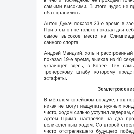
в 4-ю и последнюю не проходил точн
самыми высокими. В итоге чудес не п
оба справились.
Антон Дукач показал 23-е время в зае
При этом он не только показал для себ
самое высокое место на Олимпиада
санного спорта.
Андрей Мандзий, хоть и расстроенный 
показал 19-е время, выехав из 48 секу
украинцев здесь, в Корее. Тем сам
тренерскому штабу, которому предс
эстафеты.
Землетрясение
В мёрзлом корейском воздухе, под по
никак не могут нащупать нужных конд
чисто, ходом сильно уступил ледерам, 
Артём Прима, настреляв на два про
великолепным ходом. Со второй стрел
чисто отстрелявшего будущего побе