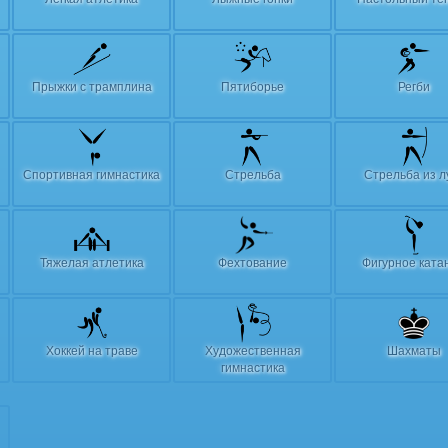
Прыжки с трамплина
Пятиборье
Регби
Спортивная гимнастика
Стрельба
Стрельба из л
Тяжелая атлетика
Фехтование
Фигурное ката
Хоккей на траве
Художественная
Шахматы
гимнастика