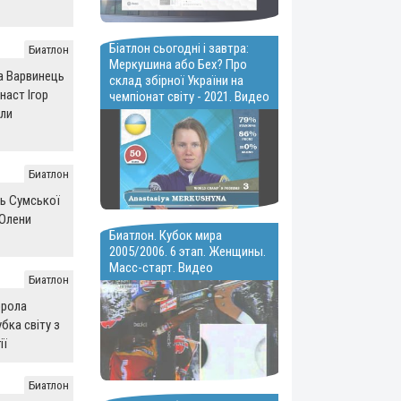
Біатлон сьогодні і завтра:
Биатлон
Меркушина або Бех? Про
на Варвинець
склад збірної України на
наст Ігор
чемпіонат світу - 2021. Видео
али
Биатлон
ь Сумської
 Олени
Биатлон. Кубок мира
2005/2006. 6 этап. Женщины.
Масс-старт. Видео
Биатлон
орола
бка світу з
ії
Биатлон