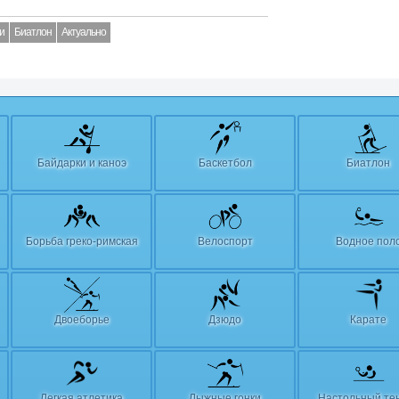
и
Биатлон
Актуально
Байдарки и каноэ
Баскетбол
Биатлон
Борьба греко-римская
Велоспорт
Водное пол
Двоеборье
Дзюдо
Карате
Легкая атлетика
Лыжные гонки
Настольный те