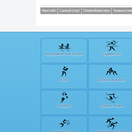
Фристайл
Санный спорт
Олимпийские игры
Лыжные гонк
Академическая гребля
Бадминтон
Бокс
Борьба вольная
Гандбол
Горные лыжи
Конный спорт
Конькобежный спорт