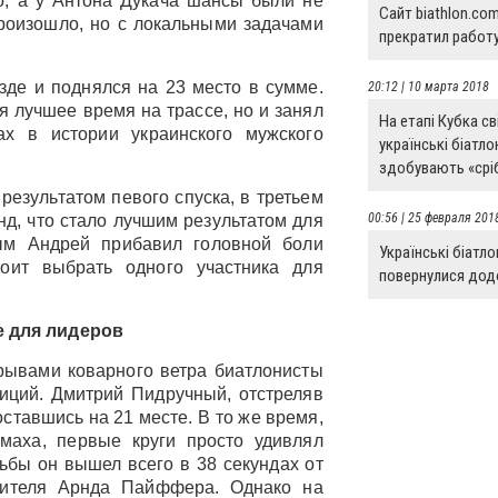
о, а у Антона Дукача шансы были не
Сайт biathlon.com
роизошло, но с локальными задачами
прекратил работ
зде и поднялся на 23 место в сумме.
20:12 | 10 марта 2018
я лучшее время на трассе, но и занял
На етапі Кубка св
х в истории украинского мужского
українські біатло
здобувають «срі
результатом певого спуска, в третьем
00:56 | 25 февраля 201
нд, что стало лучшим результатом для
ым Андрей прибавил головной боли
Українські біатло
тоит выбрать одного участника для
повернулися дод
 для лидеров
рывами коварного ветра биатлонисты
иций. Дмитрий Пидручный, отстреляв
оставшись на 21 месте. В то же время,
маха, первые круги просто удивлял
ьбы он вышел всего в 38 секундах от
дителя Арнда Пайффера. Однако на