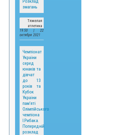
Розклад
змагань
Тяжелая
атлетика
19:50 | 22
октября 2021
Чемпіонат
України
серед
юнаків та
дівчат
до 13
років та
Кубок
України
пам’яті
Олімпійського
чемпіона
І.Рибака.
Попередній
розклад