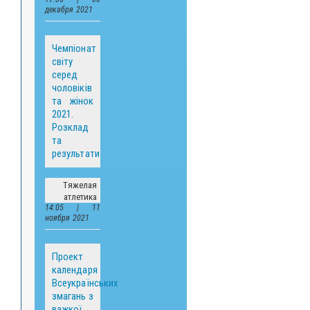
декабря 2021
Чемпіонат
світу
серед
чоловіків
та жінок
2021.
Розклад
та
результати
Тяжелая
атлетика
14:05 | 11
ноября 2021
Проект
календаря
Всеукраїнських
змагань з
важкої