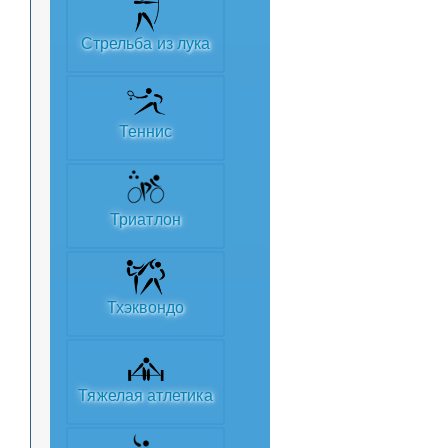
Стрельба из лука
Теннис
Триатлон
Тхэквондо
Тяжелая атлетика