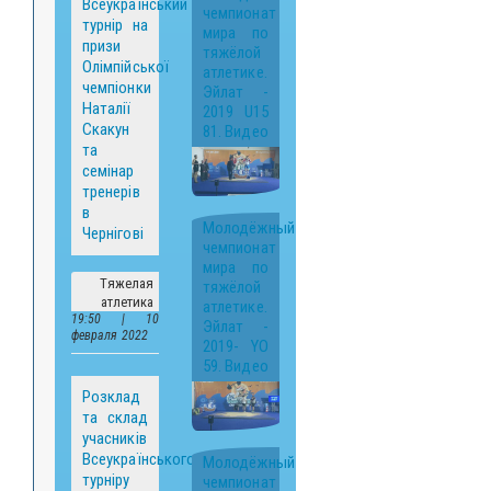
Всеукраїнський
чемпионат
турнір на
мира по
призи
тяжёлой
Олімпійської
атлетике.
чемпіонки
Эйлат -
Наталії
2019 U15
Скакун
81. Видео
та
семінар
тренерів
в
Молодёжный
Чернігові
чемпионат
мира по
Тяжелая
тяжёлой
атлетика
атлетике.
19:50 | 10
Эйлат -
февраля 2022
2019- YO
59. Видео
Розклад
та склад
учасників
Всеукраїнського
Молодёжный
турніру
чемпионат