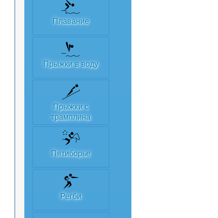
Плавание
Прыжки в воду
Прыжки с
трамплина
Пятиборье
Регби