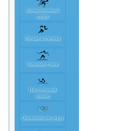
Конькобежный
спорт
Легкая атлетика
Лыжные гонки
Настольный
теннис
Олимпийские игры