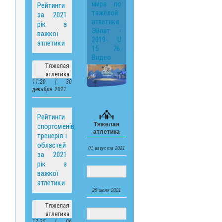
мира по
Рейтинги
тяжёлой
за 2021
атлетике.
рік з
Эйлат -
важкої
2019- U
атлетики
15 76.
Видео
Тяжелая
атлетика
11:20 | 30
декабря 2021
Рейтинги
Тяжелая
спортсменів,
атлетика
тренерів і
областей
01 августа 2021
за 2021
рік з
важкої
атлетики
26 июля 2021
Тяжелая
атлетика
17:35 | 06