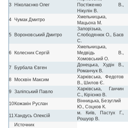
3
Ніколаєнко Олег
Постіженко В.,
Нікулін В.
Хмельницька,
4
Чумак Дмитро
Мацьоха М.
Запорізька,
5
Вороновський Дмитро
Слободянюк О., Баєв
С.
Хмельницька,
6
Колесник Сергій
Медвідь В.,
Хомовський О.
Донецька, Худін В.,
7
Бурбала Євген
Романчук В.
Харківська, Федотов
8
Москвін Максим
В., Шилов Є.
Харківська, Ганчин
9
Заліпський Павло
С., Кірієнко В.
Вінницька, Безуглий
10
Кожакін Руслан
Ю., Соцков К.
м. Київ, Пастух Г.,
11
Хандусь Олексій
Рошуор В.
Источник