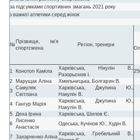
за підсумками спортивних змагань 2021 року
з важкої атлетики серед жінок
Прізвище, ім'я
№
Регіон, тренери
спортсмена
Ол
Харківська, Нікулін В.,
1
Конотоп Каміла
25
Разорьонов І.
2
Марущак Аліна
Хмельницька, Болгарин В.
Самуляк
Харківська, Джупина Ю.,
3
Світлана
Накулін В.
Харківська, Джупина Ю.,
4
Гангур Марія
Накулін В.
5
Деха Ірина
Харківська, Шилов Є.
Лисенко
6
Одеська, Кучінов Ю., Худін В.
Анастасія
Харківська, Гребельний В.,
7
Захарченко Аліна