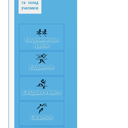
та склад
учасників
Академическая
гребля
Бадминтон
Байдарки и каноэ
Баскетбол