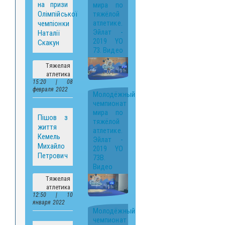
на призи
мира по
Олімпійської
тяжёлой
атлетике.
чемпіонки
Эйлат -
Наталії
2019 YO
Скакун
73. Видео
Тяжелая
атлетика
15:20 | 08
февраля 2022
Молодёжный
чемпионат
мира по
Пішов з
тяжёлой
життя
атлетике.
Кемель
Эйлат -
Михайло
2019 YO
Петрович
73B.
Видео
Тяжелая
атлетика
12:50 | 10
января 2022
Молодёжный
чемпионат