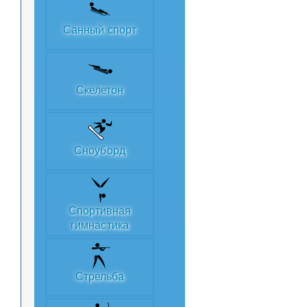
Санный спорт
Скелетон
Сноуборд
Спортивная
гимнастика
Стрельба