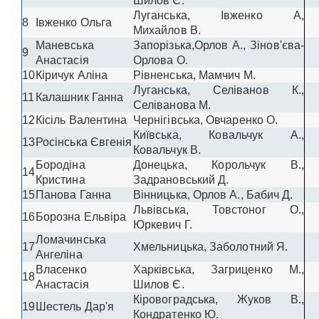
Шилов Є.
Луганська, Івженко А,
8
Івженко Ольга
Михайлов В.
Маневська
Запорізька,Орлов А., Зінов'єва-
9
Анастасія
Орлова О.
10
Кіричук Аліна
Рівненська, Мамчич М.
Луганська, Селіванов К.,
11
Калашник Ганна
Селіванова М.
12
Кісіль Валентина
Чернігівська, Овчаренко О.
Київська, Ковальчук А.,
13
Росінська Євгенія
Ковальчук В.
Бородіна
Донецька, Корольчук В.,
14
Кристина
Задрановський Д.
15
Панова Ганна
Вінницька, Орлов А., Бабич Д.
Львівська, Товстоног О.,
16
Борозна Ельвіра
Юркевич Г.
Ломачинська
17
Хмельницька, Заболотний Я.
Ангеліна
Власенко
Харківська, Загриценко М.,
18
Анастасія
Шилов Є.
Кіровоградська, Жуков В.,
19
Шестель Дар'я
Кондратенко Ю.