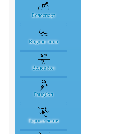
Велоспорт
Водное поло
Волейбол
Гандбол
Горные лыжи