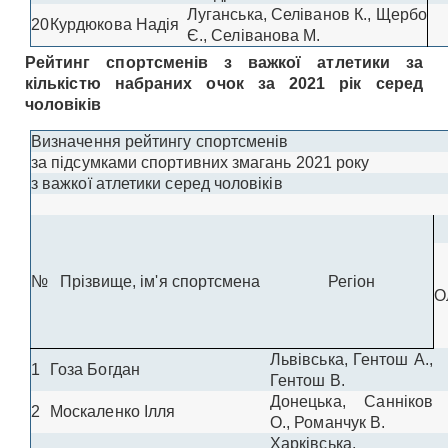
Луганська, Селіванов К., Щербо
20
Курдюкова Надія
Є., Селіванова М.
Рейтинг спортсменів з важкої атлетики за
кількістю набраних очок за 2021 рік серед
чоловіків
Визначення рейтингу спортсменів
за підсумками спортивних змагань 2021 року
з важкої атлетики серед чоловіків
№
Прізвище, ім'я спортсмена
Регіон
О
Львівська, Гентош А.,
1
Гоза Богдан
Гентош В.
Донецька, Санніков
2
Москаленко Ілля
О., Романчук В.
Харківська,