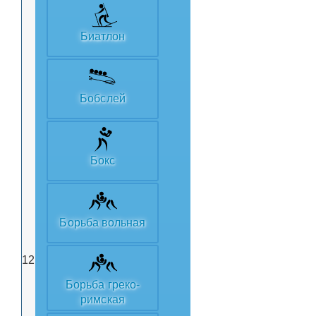
Биатлон
Бобслей
Бокс
Борьба вольная
12
Борьба греко-
римская