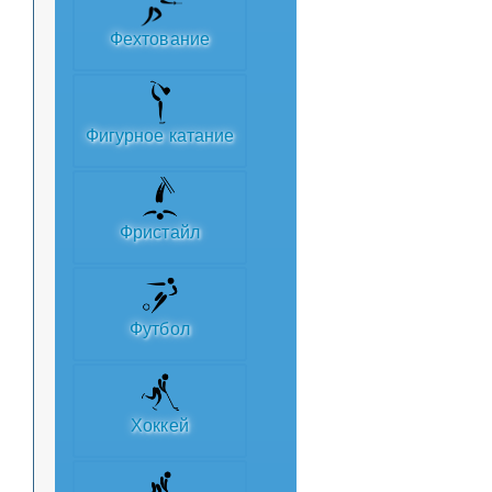
Фехтование
Фигурное катание
Фристайл
Футбол
Хоккей