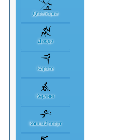
Двоеборье
Дзюдо
Карате
Керлинг
Конный спорт