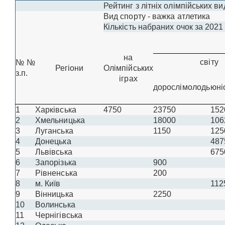
Рейтинг з літніх олімпійських ви
Вид спорту - важка атлетика
Кількість набраних очок за 2021 
на
світу
№№
Регіони
Олімпійських
з.п.
іграх
дорослі
молодь
юні
1
Харківська
4750
23750
152
2
Хмельницька
18000
106
3
Луганська
1150
125
4
Донецька
487
5
Львівська
675
6
Запорізька
900
7
Рівненська
200
8
м. Київ
112
9
Вінницька
2250
10
Волинська
11
Чернігівська