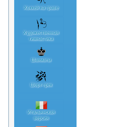
Хоккей на траве
Художественная
гимнастика
Шахматы
Шорт-трек
Итальянская
версия