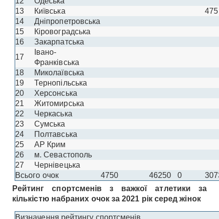
12
Одеська
13
Київська
475
14
Дніпропетровська
15
Кіровоградська
16
Закарпатська
Івано-
17
Франківська
18
Миколаївська
19
Тернопільська
20
Херсонська
21
Житомирська
22
Черкаська
23
Сумська
24
Полтавська
25
АР Крим
26
м. Севастополь
27
Чернівецька
Всього очок
4750
46250
0
307
Рейтинг спортсменів з важкої атлетики за
кількістю набраних очок за 2021 рік серед жінок
Визначення рейтингу спортсменів