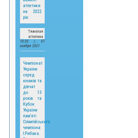
атлетики
на 2022
рік
Тяжелая
атлетика
10:20 | 07
ноября 2021
Чемпіонат
України
серед
юнаків та
дівчат
до 13
років та
Кубок
України
пам’яті
Олімпійського
чемпіона
І.Рибака.