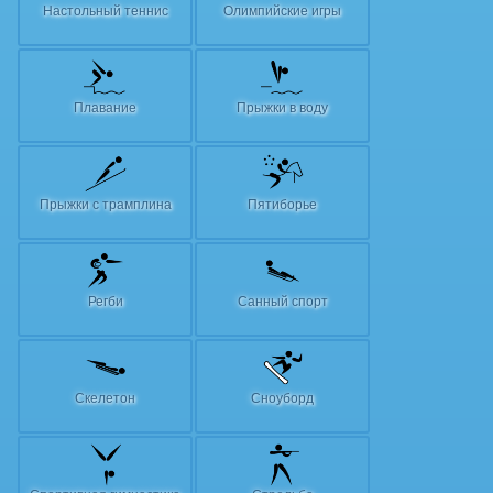
Настольный теннис
Олимпийские игры
Плавание
Прыжки в воду
Прыжки с трамплина
Пятиборье
Регби
Санный спорт
Скелетон
Сноуборд