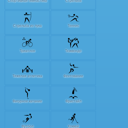
Спортивная гимнастика
Стрельба
Стрельба из лука
Теннис
Триатлон
Тхэквондо
Тяжелая атлетика
Фехтование
Фигурное катание
Фристайл
Футбол
Хоккей