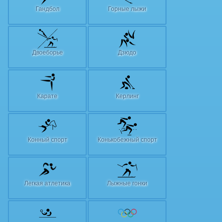
Гандбол
Горные лыжи
Двоеборье
Дзюдо
Карате
Керлинг
Конный спорт
Конькобежный спорт
Легкая атлетика
Лыжные гонки