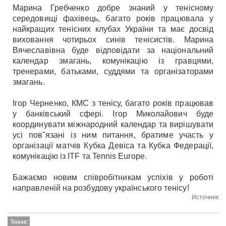
Марина Гребченко добре знаний у тенісному
середовищі фахівець, багато років працювала у
найкращих тенісних клубах України та має досвід
виховання чотирьох синів тенісистів. Марина
Вячеславівна буде відповідати за національний
календар змагань, комунікацію із гравцями,
тренерами, батьками, суддями та організаторами
змагань.
Ігор Черненко, КМС з тенісу, багато років працював
у банківський сфері. Ігор Миколайович буде
координувати міжнародний календар та вирішувати
усі пов"язані із ним питання, братиме участь у
організації матчів Кубка Девіса та Кубка Федерації,
комунікацію із ITF та Tennis Europe.
Бажаємо новим співробітникам успіхів у роботі
направленій на розбудову українського тенісу!
Источник
Теннис