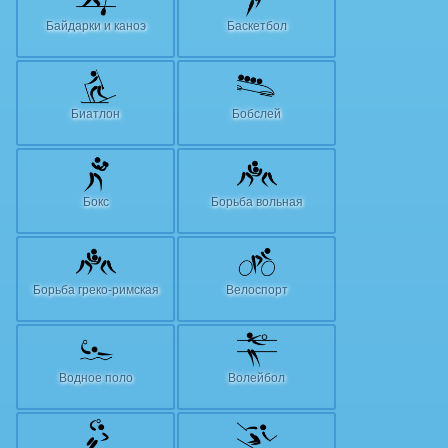
Байдарки и каноэ
Баскетбол
Биатлон
Бобслей
Бокс
Борьба вольная
Борьба греко-римская
Велоспорт
Водное поло
Волейбол