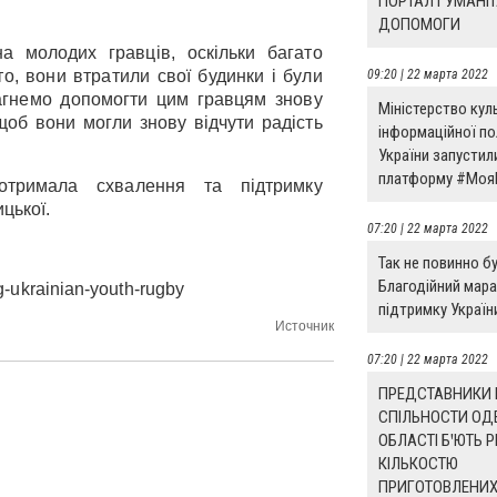
ПОРТАЛ ГУМАНІТ
ДОПОМОГИ
а молодих гравців, оскільки багато
, вони втратили свої будинки і були
09:20 | 22 марта 2022
агнемо допомогти цим гравцям знову
​​Міністерство кул
 щоб вони могли знову відчути радість
інформаційної по
України запустил
платформу #Моя
тримала схвалення та підтримку
цької.
07:20 | 22 марта 2022
Так не повинно бу
Благодійний мар
g-ukrainian-youth-rugby
підтримку Україн
Источник
07:20 | 22 марта 2022
ПРЕДСТАВНИКИ 
СПІЛЬНОСТИ ОД
ОБЛАСТІ БꞌЮТЬ 
КІЛЬКОСТЮ
ПРИГОТОВЛЕНИХ 