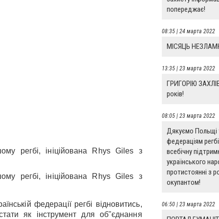
попереджає!
08:35 | 24 марта 2022
​​МІСЯЦЬ НЕЗЛАМ
13:35 | 23 марта 2022
ГРИГОРІЮ ЗАХЛІ
років!
08:05 | 23 марта 2022
Дякуємо Польщі 
федераціям регбі
му регбі, ініційована Rhys Giles з
всебічну підтрим
українського нар
протистоянні з р
му регбі, ініційована Rhys Giles з
окупантом!
їнській федерації регбі відновитись,
06:50 | 23 марта 2022
тати як інструмент для об"єднання