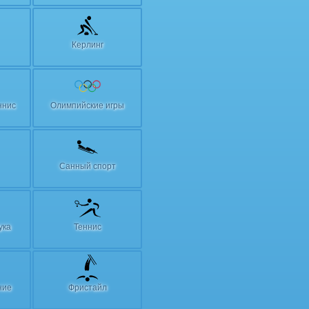
Керлинг
ннис
Олимпийские игры
Санный спорт
ука
Теннис
ние
Фристайл