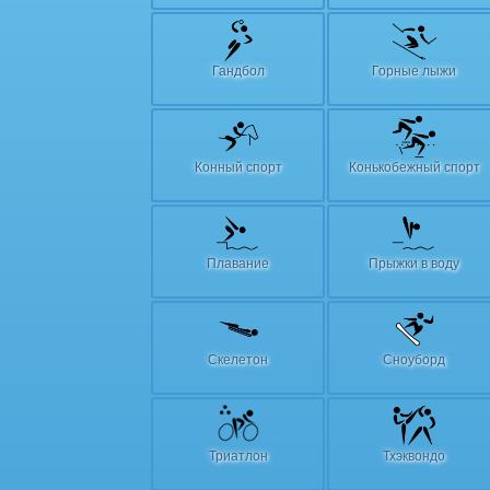
Гандбол
Горные лыжи
Конный спорт
Конькобежный спорт
Плавание
Прыжки в воду
Скелетон
Сноуборд
Триатлон
Тхэквондо