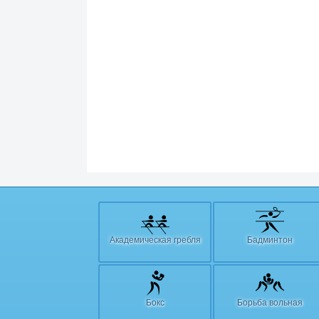
Академическая гребля
Бадминтон
Бокс
Борьба вольная