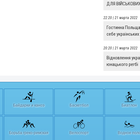
ДЛЯ ВІЙСЬКОВИ
22:20 | 21 марта 2022
Гостинна Польща 
себе українських 
20:20 | 21 марта 2022
Відновлення укра
юнацького регбі
Байдарки и каноэ
Баскетбол
Биатлон
Борьба греко-римская
Велоспорт
Водное пол