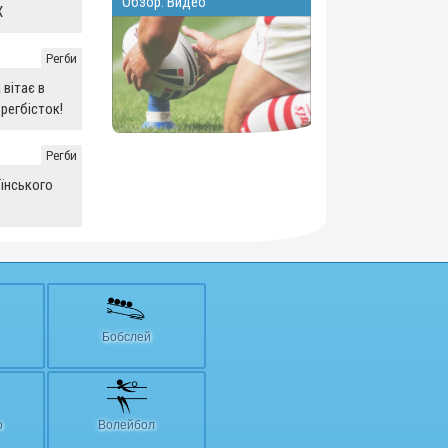
Обзор. Видео
Х
Регби
вітає в
регбісток!
Регби
їнського
Бобслей
о
Волейбол