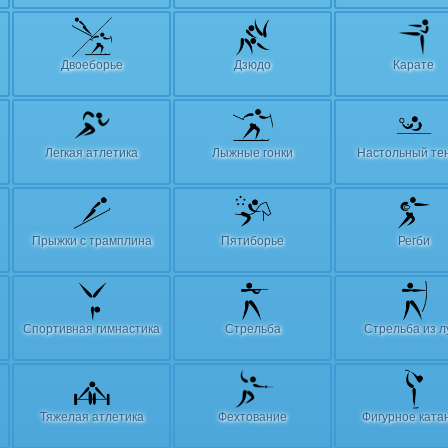
Двоеборье
Дзюдо
Карате
Легкая атлетика
Лыжные гонки
Настольный те
Прыжки с трамплина
Пятиборье
Регби
Спортивная гимнастика
Стрельба
Стрельба из л
Тяжелая атлетика
Фехтование
Фигурное ката