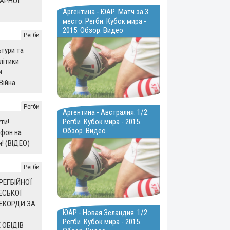
АРНОЇ
Аргентина - ЮАР. Матч за 3
место. Регби. Кубок мира -
2015. Обзор. Видео
Регби
ьтури та
літики
и
Війна
Регби
Аргентина - Австралия. 1/2.
Регби. Кубок мира - 2015.
ти!
Обзор. Видео
афон на
и! (ВІДЕО)
Регби
РЕГБІЙНОЇ
ЕСЬКОЇ
РЕКОРДИ ЗА
ЮАР - Новая Зеландия. 1/2.
Регби. Кубок мира - 2015.
ОБІДІВ