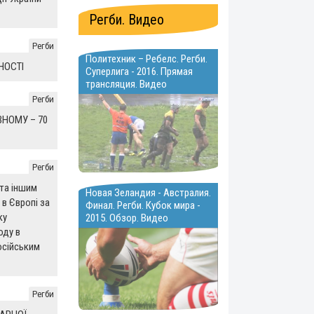
Регби. Видео
Регби
Политехник – Ребелс. Регби.
НОСТІ
Суперлига - 2016. Прямая
трансляция. Видео
Регби
ВНОМУ – 70
Регби
та іншим
Новая Зеландия - Австралия.
 в Європі за
Финал. Регби. Кубок мира -
ку
2015. Обзор. Видео
оду в
осійським
Регби