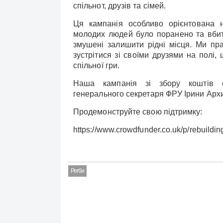
спільнот, друзів та сімей.
Ця кампанія особливо орієнтована н
молодих людей було поранено та вбито
змушені залишити рідні місця. Ми пр
зустрітися зі своїми друзями на полі,
спільної гри.
Наша кампанія зі збору коштів о
генерального секретаря ФРУ Ірини Архи
Продемонструйте свою підтримку:
https://www.crowdfunder.co.uk/p/rebuildin
Регби