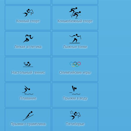
Конный спорт
Конькобежный спорт
Легкая атлетика
Лыжные гонки
Настольный теннис
Олимпийские игры
Плавание
Прыжки в воду
Прыжки с трамплина
Пятиборье