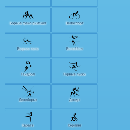
Борьба греко-римская
Велоспорт
Водное поло
Волейбол
Гандбол
Горные лыжи
Двоеборье
Дзюдо
Карате
Керлинг