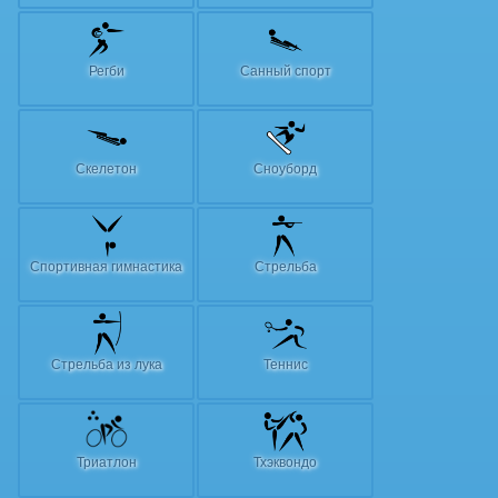
Регби
Санный спорт
Скелетон
Сноуборд
Спортивная гимнастика
Стрельба
Стрельба из лука
Теннис
Триатлон
Тхэквондо