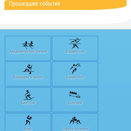
Прошедшие события
Академическая гребля
Бадминтон
Байдарки и каноэ
Баскетбол
Биатлон
Бобслей
Бокс
Борьба вольная