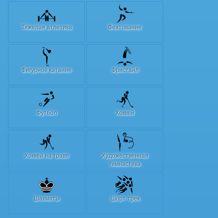
Тяжелая атлетика
Фехтование
Фигурное катание
Фристайл
Футбол
Хоккей
Хоккей на траве
Художественная
гимнастика
Шахматы
Шорт-трек