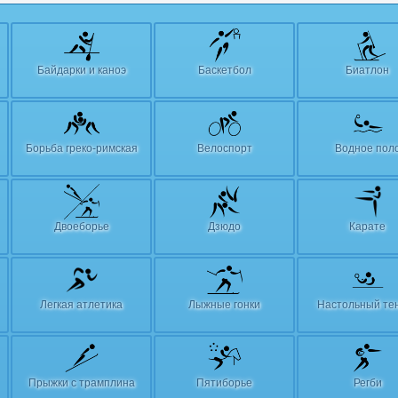
Байдарки и каноэ
Баскетбол
Биатлон
Борьба греко-римская
Велоспорт
Водное пол
Двоеборье
Дзюдо
Карате
Легкая атлетика
Лыжные гонки
Настольный те
Прыжки с трамплина
Пятиборье
Регби