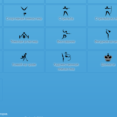
Спортивная гимнастика
Стрельба
Стрельба из л
Тяжелая атлетика
Фехтование
Фигурное ката
Хоккей на траве
Художественная
Шахматы
гимнастика
торов.