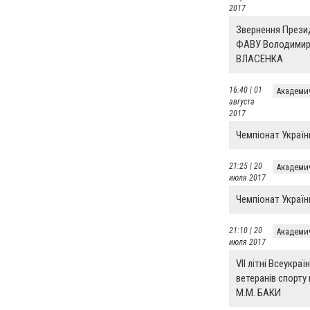
2017
Звернення Прези
ФАВУ Володимир
ВЛАСЕНКА
16:40 | 01
Академи
августа
2017
Чемпіонат Україн
21:25 | 20
Академи
июля 2017
Чемпіонат Україн
21:10 | 20
Академи
июля 2017
VII літні Всеукраїн
ветеранів спорту 
М.М. БАКИ