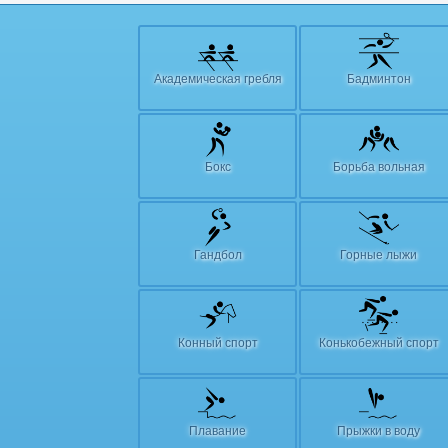
Академическая гребля
Бадминтон
Бокс
Борьба вольная
Гандбол
Горные лыжи
Конный спорт
Конькобежный спорт
Плавание
Прыжки в воду