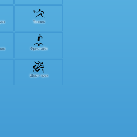
ука
Теннис
ние
Фристайл
Шорт-трек