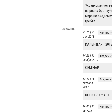
Украинская четвё
вырвала бронзу 
мира по академи
гребле
Источник
21:25 | 31
Академи
мая 2018
КАЛЕНДАР - 201
14:26 | 13
Академи
ноября 2017
СЕМІНАР
13:41 | 26
Академи
октября
2017
КОНКУРС ФАВУ
16:40 | 11
Академи
августа