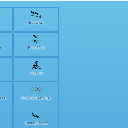
Бобслей
о
Волейбол
Керлинг
ннис
Олимпийские игры
Санный спорт