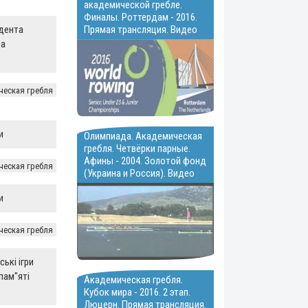
академической гребле.
Финалы. Роттердам - 2016.
дента
Прямая трансляция. Видео
а
ческая гребля
и
Олимпиада. Академическая
гребля. Четвёрки парные.
Афины - 2004. Золотой фонд
ческая гребля
(Украина и Россия). Видео
и
ческая гребля
ські ігри
пам"яті
Академическая гребля.
Кубок мира - 2016. 2 этап.
Люцерн. Прямая трансляция.