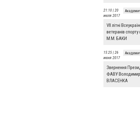
21:10 | 20
Академи
июля 2017
VII літні Всеукраїн
ветеранів спорту 
М.М. БАКИ
15:25 | 26
Академи
июня 2017
Звернення Прези
ФАВУ Володимир
ВЛАСЕНКА