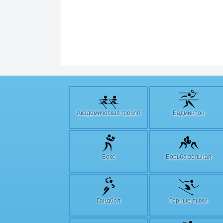
Академическая гребля
Бадминтон
Бокс
Борьба вольная
Гандбол
Горные лыжи