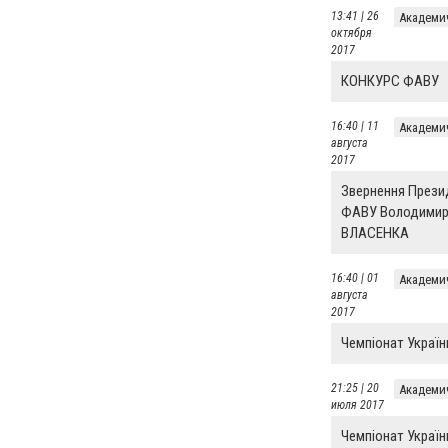
13:41 | 26
Академи
октября
2017
КОНКУРС ФАВУ
16:40 | 11
Академи
августа
2017
Звернення Прези
ФАВУ Володимир
ВЛАСЕНКА
16:40 | 01
Академи
августа
2017
Чемпіонат Україн
21:25 | 20
Академи
июля 2017
Чемпіонат Україн