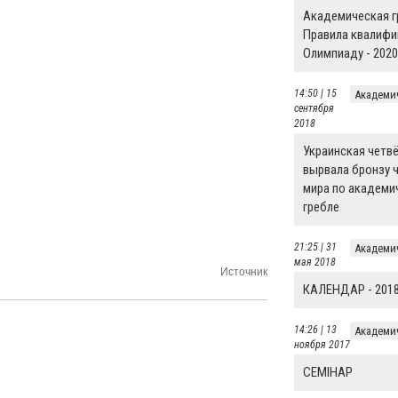
Академическая г
Правила квалифи
Олимпиаду - 2020
14:50 | 15
Академи
сентября
2018
Украинская четвё
вырвала бронзу 
мира по академи
гребле
21:25 | 31
Академи
мая 2018
Источник
КАЛЕНДАР - 201
14:26 | 13
Академи
ноября 2017
СЕМІНАР