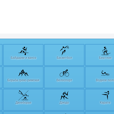
Байдарки и каноэ
Баскетбол
Биатлон
Борьба греко-римская
Велоспорт
Водное пол
Двоеборье
Дзюдо
Карате