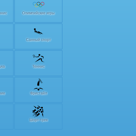
ннис
Олимпийские игры
Санный спорт
ука
Теннис
ние
Фристайл
Шорт-трек