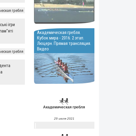
ческая гребля
ські ігри
пам"яті
Академическая гребля.
Кубок мира - 2016. 2 этап.
Люцерн. Прямая трансляция.
Видео
ческая гребля
дента
а
Академическая гребля
29 июля 2021