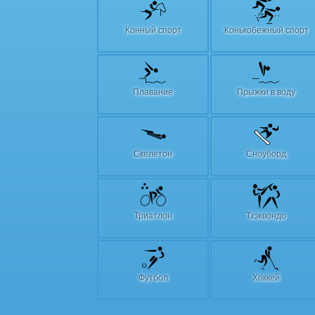
Конный спорт
Конькобежный спорт
Плавание
Прыжки в воду
Скелетон
Сноуборд
Триатлон
Тхэквондо
Футбол
Хоккей