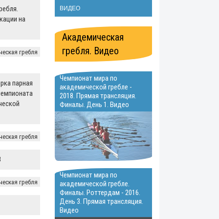
ребля.
ВИДЕО
кации на
Академическая
гребля. Видео
ческая гребля
Чемпионат мира по
рка парная
академической гребле -
чемпионата
2018. Прямая трансляция.
ческой
Финалы. День 1. Видео
ческая гребля
8
Чемпионат мира по
ческая гребля
академической гребле.
Финалы. Роттердам - 2016.
День 3. Прямая трансляция.
Видео