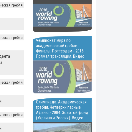
ческая гребля
ческая гребля
Чемпионат мира по
академической гребле.
Финалы. Роттердам - 2016.
дента
Прямая трансляция. Видео
а
ческая гребля
и
Олимпиада. Академическая
гребля. Четвёрки парные.
Афины - 2004. Золотой фонд
ческая гребля
(Украина и Россия). Видео
и