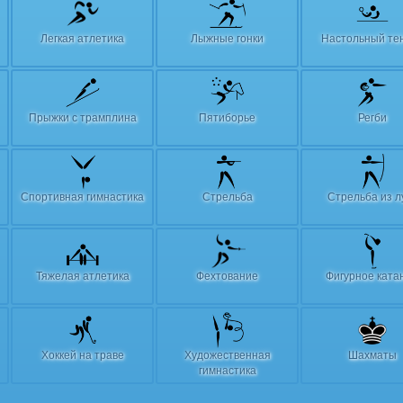
Легкая атлетика
Лыжные гонки
Настольный те
Прыжки с трамплина
Пятиборье
Регби
Спортивная гимнастика
Стрельба
Стрельба из л
Тяжелая атлетика
Фехтование
Фигурное ката
Хоккей на траве
Художественная
Шахматы
гимнастика