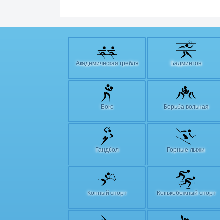
Академическая гребля
Бадминтон
Бокс
Борьба вольная
Гандбол
Горные лыжи
Конный спорт
Конькобежный спорт