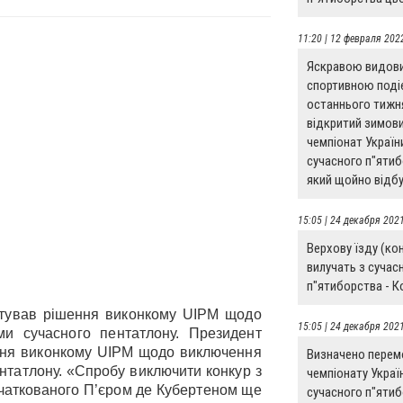
11:20 | 12 февраля 202
Яскравою видо
спортивною под
останнього тижн
відкритий зимов
чемпіонат Україн
сучасного п"ятиб
який щойно відбу
15:05 | 24 декабря 202
Верхову їзду (ко
вилучать з сучас
п"ятиборства - К
тував рішення виконкому UIPM щодо
15:05 | 24 декабря 202
ми сучасного пентатлону. Президент
ння виконкому UIPM щодо виключення
Визначено перем
ентатлону. «Спробу виключити конкур з
чемпіонату Украї
очаткованого П’єром де Кубертеном ще
сучасного п"ятиб