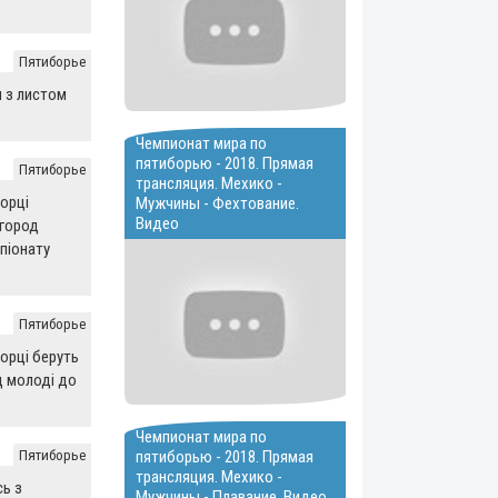
Пятиборье
 з листом
Чемпионат мира по
пятиборью - 2018. Прямая
Пятиборье
трансляция. Мехико -
борці
Мужчины - Фехтование.
Видео
агород
піонату
Пятиборье
борці беруть
д молоді до
Чемпионат мира по
Пятиборье
пятиборью - 2018. Прямая
трансляция. Мехико -
ь з
Мужчины - Плавание. Видео