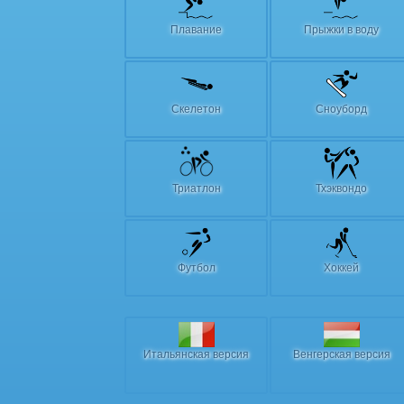
Плавание
Прыжки в воду
Скелетон
Сноуборд
Триатлон
Тхэквондо
Футбол
Хоккей
Итальянская версия
Венгерская версия