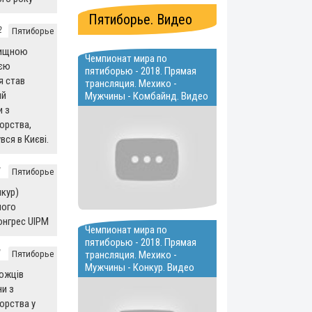
Пятиборье. Видео
2
Пятиборье
вищною
Чемпионат мира по
ією
пятиборью - 2018. Прямая
я став
трансляция. Мехико -
ий
Мужчины - Комбайнд. Видео
и з
орства,
вся в Києві.
1
Пятиборье
нкур)
ного
онгрес UIPM
Чемпионат мира по
пятиборью - 2018. Прямая
1
Пятиборье
трансляция. Мехико -
Мужчины - Конкур. Видео
ожців
ни з
орства у