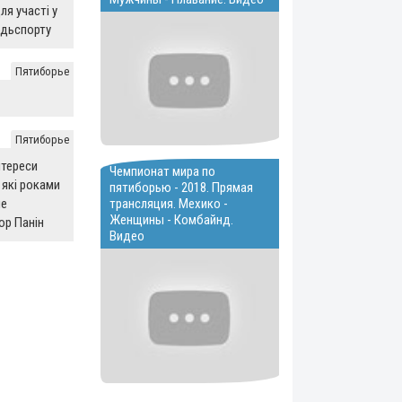
я участі у
одьспорту
Пятиборье
Пятиборье
нтереси
Чемпионат мира по
, які роками
пятиборью - 2018. Прямая
не
трансляция. Мехико -
Женщины - Комбайнд.
ор Панін
Видео