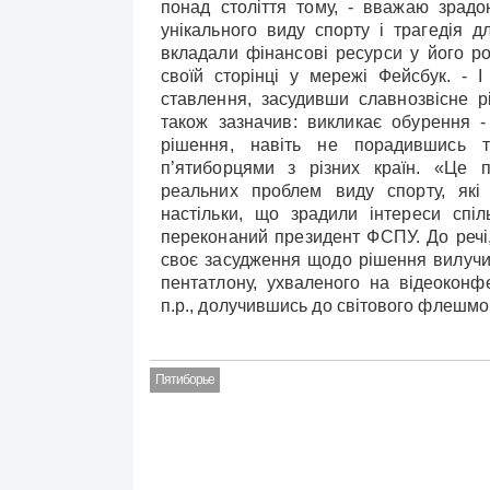
понад століття тому, - вважаю зрадою
унікального виду спорту і трагедія дл
вкладали фінансові ресурси у його р
своїй сторінці у мережі Фейсбук. - І
ставлення, засудивши славнозвісне р
також зазначив: викликає обурення 
рішення, навіть не порадившись 
п’ятиборцями з різних країн. «Це п
реальних проблем виду спорту, які "
настільки, що зрадили інтереси спіл
переконаний президент ФСПУ. До речі,
своє засудження щодо рішення вилучит
пентатлону, ухваленого на відеоконф
п.р., долучившись до світового флешм
Пятиборье