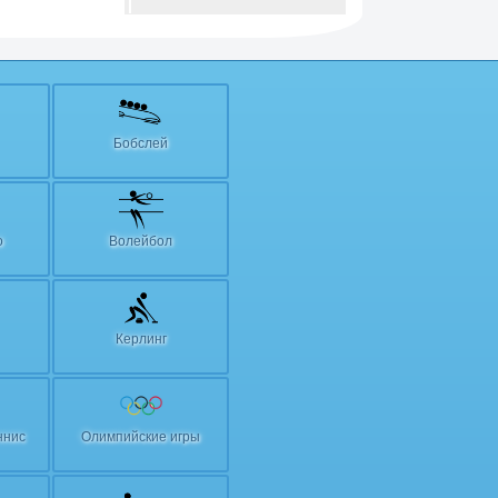
Бобслей
о
Волейбол
Керлинг
ннис
Олимпийские игры