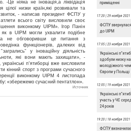
. -Це ніяка не іновація,а ліквідація
приміщенні
я цілої низки країн,які розвивали та
озвиток, - написав президент ФСПУ у
17:20 | 29 ноября 2021
 атлети всього світу висловили своє
ФСПУ звернулася
ішення виконкому UIPM». Ігор Панін
до UIPM
- як в UIPM могли ухвалити подібне
та не обговоривши це питання з
17:05 | 23 ноября 2021
оведінка функціонерів, далеких від
загрались" у іноваційну діяльність
Українські п"яти
ьноти, які вони мають захищати», -
здобули низку н
 українські п’ятиборці вже висловили
молодіжного чем
и кінний спорт з програми сучасного
Європи у Польщі
еренції виконкому UIPM 4 листопада
обу: «збережемо сучасний пентатлон».
12:05 | 19 ноября 2021
Источник
Українські п"яти
участь у ЧЄ сере
24 років
19:20 | 18 ноября 2021
ФСПУ визначилас