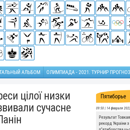
ТАЛЬНЫЙ АЛЬБОМ
ОЛИМПИАДА - 2021. ТУРНИР ПРОГНО
реси цілої низки
Пятиборье
озвивали сучасне
09:50 | 14 февраля 202
Панін
Результат Товкая
рекорд України з
п"ятиборства цьо