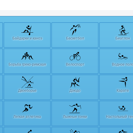
Байдарки и каноэ
Баскетбол
Биатлон
Борьба греко-римская
Велоспорт
Водное пол
Двоеборье
Дзюдо
Карате
Легкая атлетика
Лыжные гонки
Настольный те