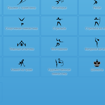
Прыжки с трамплина
Пятиборье
Регби
Спортивная гимнастика
Стрельба
Стрельба из л
Тяжелая атлетика
Фехтование
Фигурное ката
Хоккей на траве
Художественная
Шахматы
гимнастика