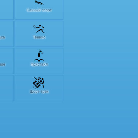
Санный спорт
ука
Теннис
ние
Фристайл
Шорт-трек