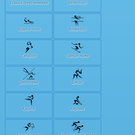
Борьба греко-римская
Велоспорт
Водное поло
Волейбол
Гандбол
Горные лыжи
Двоеборье
Дзюдо
Карате
Керлинг