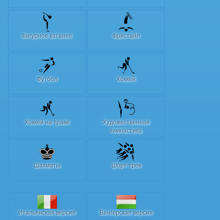
Фигурное катание
Фристайл
Футбол
Хоккей
Хоккей на траве
Художественная
гимнастика
Шахматы
Шорт-трек
Итальянская версия
Венгерская версия