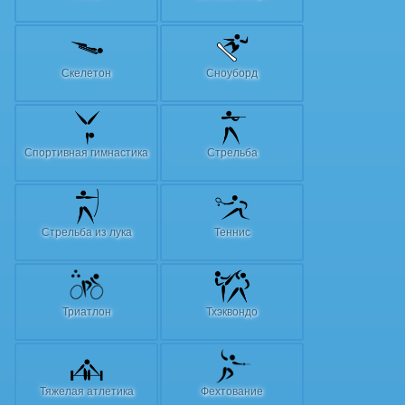
Скелетон
Сноуборд
Спортивная гимнастика
Стрельба
Стрельба из лука
Теннис
Триатлон
Тхэквондо
Тяжелая атлетика
Фехтование