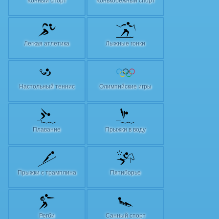
Конный спорт
Конькобежный спорт
Легкая атлетика
Лыжные гонки
Настольный теннис
Олимпийские игры
Плавание
Прыжки в воду
Прыжки с трамплина
Пятиборье
Регби
Санный спорт