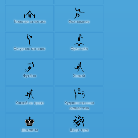
Тяжелая атлетика
Фехтование
Фигурное катание
Фристайл
Футбол
Хоккей
Хоккей на траве
Художественная
гимнастика
Шахматы
Шорт-трек