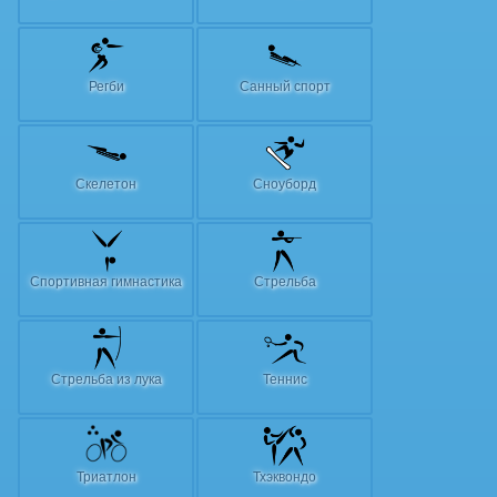
Регби
Санный спорт
Скелетон
Сноуборд
Спортивная гимнастика
Стрельба
Стрельба из лука
Теннис
Триатлон
Тхэквондо