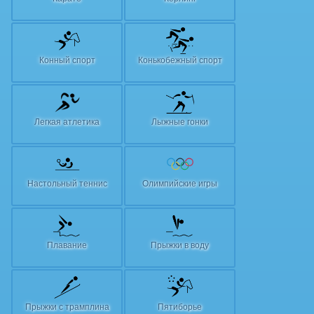
Конный спорт
Конькобежный спорт
Легкая атлетика
Лыжные гонки
Настольный теннис
Олимпийские игры
Плавание
Прыжки в воду
Прыжки с трамплина
Пятиборье