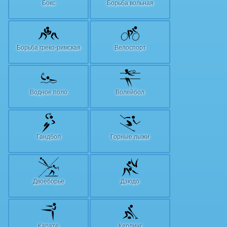
Бокс
Борьба вольная
Борьба греко-римская
Велоспорт
Водное поло
Волейбол
Гандбол
Горные лыжи
Двоеборье
Дзюдо
Карате
Керлинг