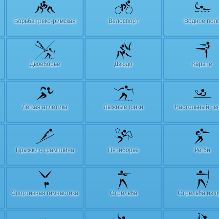
Борьба греко-римская
Велоспорт
Водное пол
Двоеборье
Дзюдо
Карате
Легкая атлетика
Лыжные гонки
Настольный те
Прыжки с трамплина
Пятиборье
Регби
Спортивная гимнастика
Стрельба
Стрельба из л