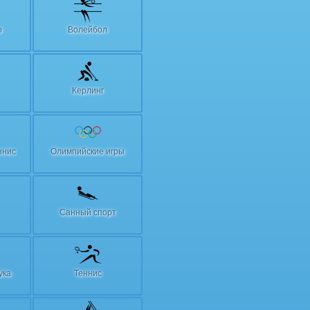
о
Волейбол
Керлинг
ннис
Олимпийские игры
Санный спорт
ука
Теннис