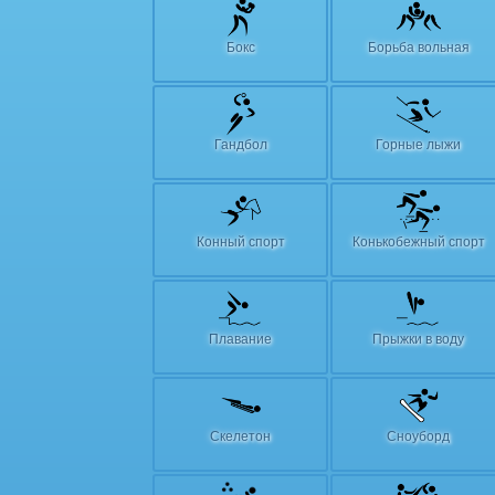
Бокс
Борьба вольная
Гандбол
Горные лыжи
Конный спорт
Конькобежный спорт
Плавание
Прыжки в воду
Скелетон
Сноуборд