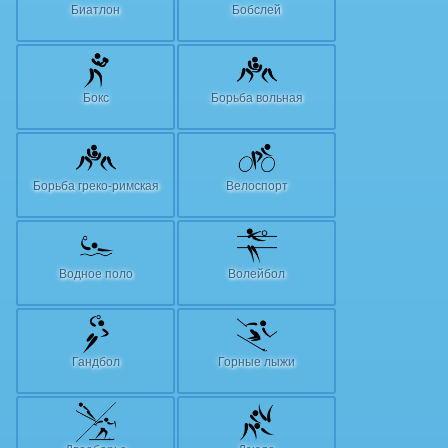
Биатлон
Бобслей
Бокс
Борьба вольная
Борьба греко-римская
Велоспорт
Водное поло
Волейбол
Гандбол
Горные лыжи