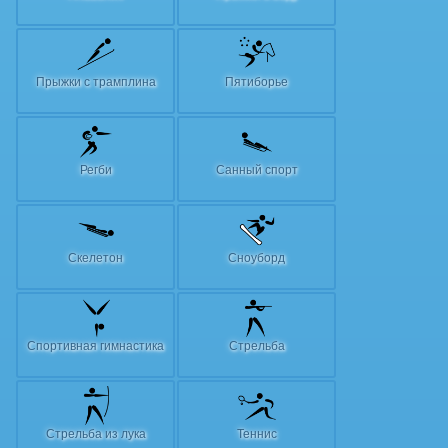
Прыжки с трамплина
Пятиборье
Регби
Санный спорт
Скелетон
Сноуборд
Спортивная гимнастика
Стрельба
Стрельба из лука
Теннис