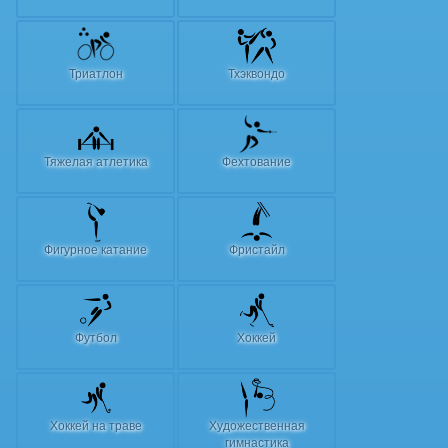
Триатлон
Тхэквондо
Тяжелая атлетика
Фехтование
Фигурное катание
Фристайл
Футбол
Хоккей
Хоккей на траве
Художественная
гимнастика