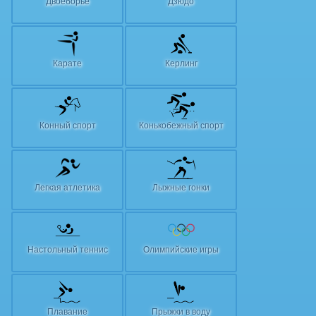
Двоеборье
Дзюдо
Карате
Керлинг
Конный спорт
Конькобежный спорт
Легкая атлетика
Лыжные гонки
Настольный теннис
Олимпийские игры
Плавание
Прыжки в воду