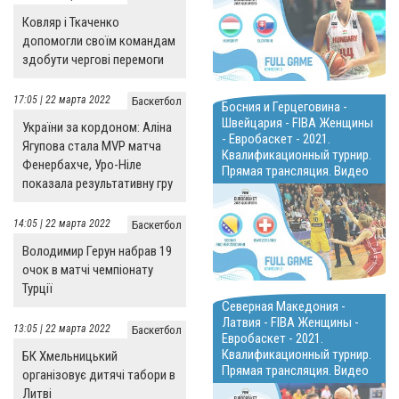
Ковляр і Ткаченко
допомогли своїм командам
здобути чергові перемоги
17:05 | 22 марта 2022
Баскетбол
Босния и Герцеговина -
Швейцария - FIBA Женщины
України за кордоном: Аліна
- Евробаскет - 2021.
Ягупова стала MVP матча
Квалификационный турнир.
Фенербахче, Уро-Ніле
Прямая трансляция. Видео
показала результативну гру
14:05 | 22 марта 2022
Баскетбол
Володимир Герун набрав 19
очок в матчі чемпіонату
Турції
Северная Македония -
Латвия - FIBA Женщины -
13:05 | 22 марта 2022
Баскетбол
Евробаскет - 2021.
Квалификационный турнир.
БК Хмельницький
Прямая трансляция. Видео
організовує дитячі табори в
Литві