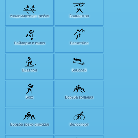
Академическая гребля
Бадминтон
Байдарки и каноэ
Баскетбол
Биатлон
Бобслей
Бокс
Борьба вольная
Борьба греко-римская
Велоспорт