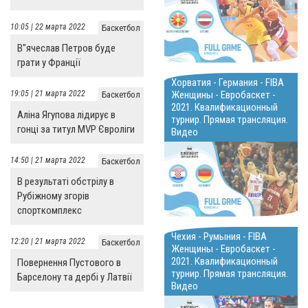
10:05 | 22 марта 2022
Баскетбол
В"ячеслав Петров буде
грати у Франції
Хорватия - Германия - FIBA
19:05 | 21 марта 2022
Женщины - Евробаскет -
Баскетбол
2021. Квалификационный
Аліна Ягупова лідирує в
турнир. Прямая трансляция.
гонці за титул MVP Євроліги
Видео
14:50 | 21 марта 2022
Баскетбол
В результаті обстрілу в
Рубіжному згорів
спорткомплекс
Чехия - Румыния - FIBA
12:20 | 21 марта 2022
Баскетбол
Женщины - Евробаскет -
2021. Квалификационный
Повернення Пустового в
турнир. Прямая трансляция.
Барселону та дербі у Латвії
Видео