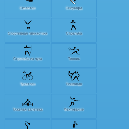
Скелетон
Сноуборд
Спортивная гимнастика
Стрельба
Стрельба из лука
Теннис
Триатлон
Тхэквондо
Тяжелая атлетика
Фехтование