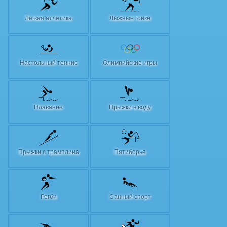
Легкая атлетика
Лыжные гонки
Настольный теннис
Олимпийские игры
Плавание
Прыжки в воду
Прыжки с трамплина
Пятиборье
Регби
Санный спорт