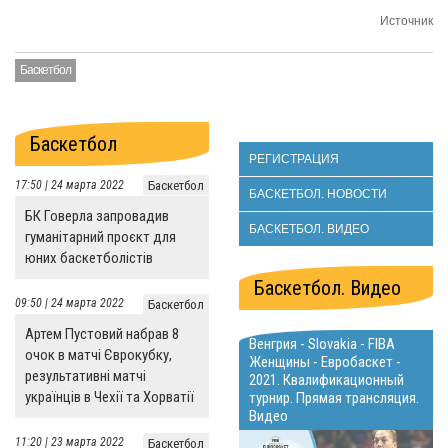
Источник
Баскетбол
Баскетбол
РЕГИСТРАЦИЯ
17:50 | 24 марта 2022
Баскетбол
БАСКЕТБОЛ. НОВОСТИ
БК Говерла запровадив
БАСКЕТБОЛ. ВИДЕО
гуманітарний проєкт для
юних баскетболістів
Баскетбол. Видео
09:50 | 24 марта 2022
Баскетбол
Артем Пустовий набрав 8
Венгрия - Slovakia - FIBA
очок в матчі Єврокубку,
Женщины - Евробаскет -
результативні матчі
2021. Квалификационный
українців в Чехії та Хорватії
турнир. Прямая трансляция.
Видео
11:20 | 23 марта 2022
Баскетбол