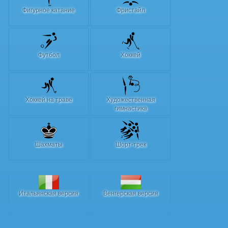
Фигурное катание
Фристайл
Футбол
Хоккей
Хоккей на траве
Художественная
гимнастика
Шахматы
Шорт-трек
Итальянская версия
Венгерская версия