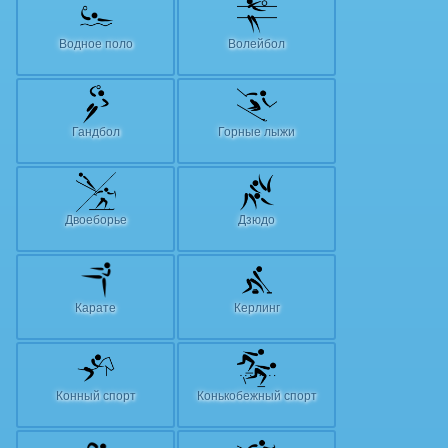
Водное поло
Волейбол
Гандбол
Горные лыжи
Двоеборье
Дзюдо
Карате
Керлинг
Конный спорт
Конькобежный спорт