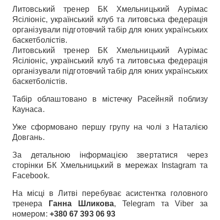
Литовський тренер БК Хмельницький Аурімас
Ясіліоніс, український клуб та литовська федерація
організували підготовчий табір для юних українських
баскетболістів.
Литовський тренер БК Хмельницький Аурімас
Ясіліоніс, український клуб та литовська федерація
організували підготовчий табір для юних українських
баскетболістів.
Табір облаштовано в містечку Расейняй поблизу
Каунаса.
Уже сформовано першу групу на чолі з Наталією
Довгань.
За детальною інформацією звертатися через
сторінки БК Хмельницький в мережах Instagram та
Facebook.
На місці в Литві перебуває асистентка головного
тренера
Ганна Шликова
, Telegram та Viber за
номером:
+380 67 393 06 93