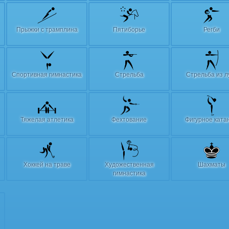
Прыжки с трамплина
Пятиборье
Регби
Спортивная гимнастика
Стрельба
Стрельба из л
Тяжелая атлетика
Фехтование
Фигурное ката
Хоккей на траве
Художественная
Шахматы
гимнастика