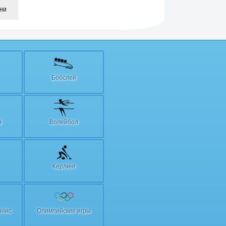
їни
Бобслей
о
Волейбол
Керлинг
ннис
Олимпийские игры