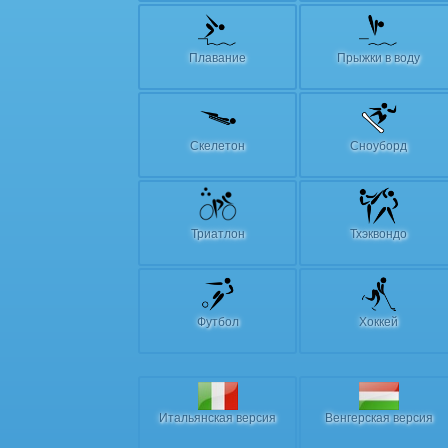
Плавание
Прыжки в воду
Скелетон
Сноуборд
Триатлон
Тхэквондо
Футбол
Хоккей
Итальянская версия
Венгерская версия