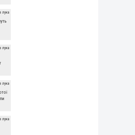
з лука
муть
з лука
т
з лука
отої
опи
з лука