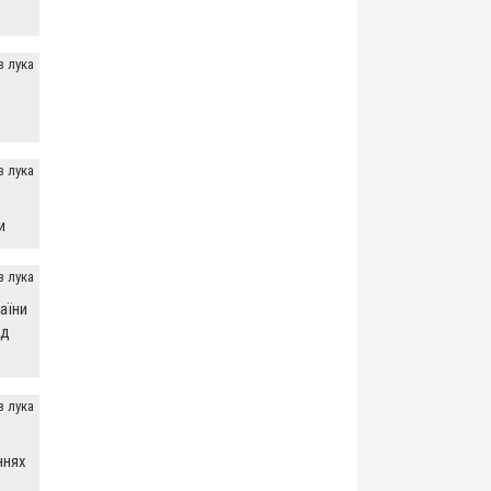
з лука
з лука
и
з лука
раїни
ед
з лука
ннях