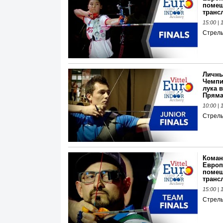
помещ
транс
15:00 |
Стрель
Личны
Чемпи
лука в
Пряма
10:00 |
Стрель
Коман
Европ
помещ
транс
15:00 |
Стрель