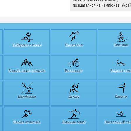
позмагалися на чемпіонаті Укра
Байдарки и каноэ
Баскетбол
Биатлон
Борьба греко-римская
Велоспорт
Водное пол
Двоеборье
Дзюдо
Карате
Легкая атлетика
Лыжные гонки
Настольный те