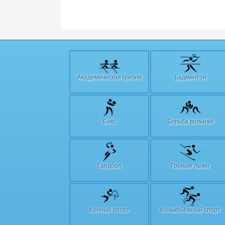
Академическая гребля
Бадминтон
Бокс
Борьба вольная
Гандбол
Горные лыжи
Конный спорт
Конькобежный спорт