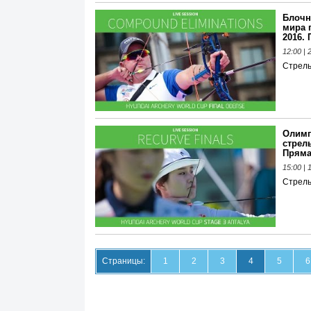
Блочн
мира п
2016.
12:00 |
Стрель
Олимп
стрель
Пряма
15:00 |
Стрель
Страницы:
1
2
3
4
5
6