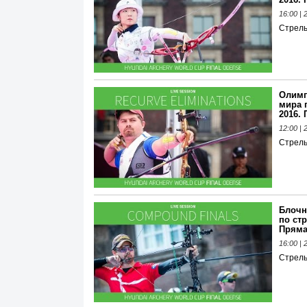
16:00 |
Стрель
Олимп
мира п
2016.
12:00 |
Стрель
Блочн
по стр
Пряма
16:00 |
Стрель