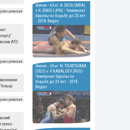
Финал - 63 кг: A. BICIU (MDA)
v. K. ENDO (JPN) - Чемпионат
греко-римская
Европы по борьбе до 23 лет
- 2018. Видео
нат
порту"
воїнів АТО
греко-римская
Финал - 55 кг: N. TSURTSUMIA
(GEO) v. V. KABALOEV (RUS) -
Чемпионат Европы по
завоювали
борьбе до 23 лет - 2018.
 Польщі
Видео
греко-римская
ласний
з греко-