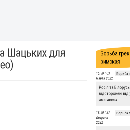
ра Шацьких для
Борьба грек
римская
део)
15:50 | 03
Борьба 
марта 2022
Росія та Білорусь
відсторонені від 
змаганнях
13:50 | 27
Борьба 
февраля
2022