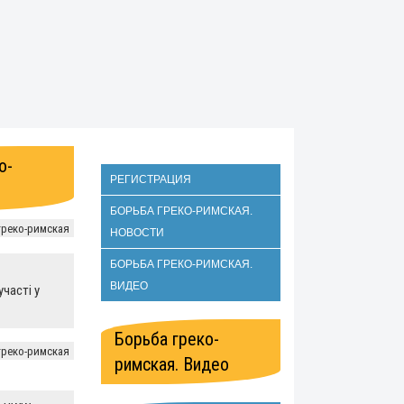
о-
РЕГИСТРАЦИЯ
БОРЬБА ГРЕКО-РИМСКАЯ.
греко-римская
НОВОСТИ
БОРЬБА ГРЕКО-РИМСКАЯ.
ВИДЕО
участі у
Борьба греко-
греко-римская
римская. Видео