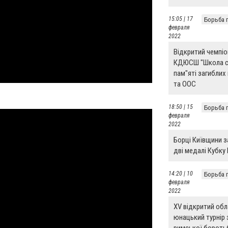
15:05 | 17
Борьба 
февраля
2022
Відкритий чемпіо
КДЮСШ "Школа с
пам"яті загиблих 
та ООС
18:50 | 15
Борьба 
февраля
2022
Борці Київщини 
дві медалі Кубку
14:20 | 10
Борьба 
февраля
2022
ХV відкритий об
юнацький турнір 