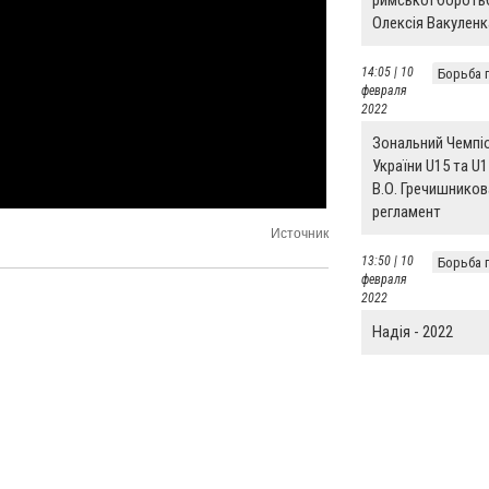
римської боротьб
Олексія Вакуленк
14:05 | 10
Борьба 
февраля
2022
Зональний Чемпі
України U15 та U1
В.О. Гречишников
регламент
Источник
13:50 | 10
Борьба 
февраля
2022
Надія - 2022