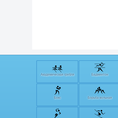
Академическая гребля
Бадминтон
Бокс
Борьба вольная