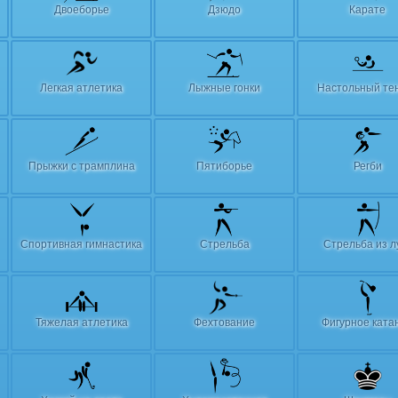
Двоеборье
Дзюдо
Карате
Легкая атлетика
Лыжные гонки
Настольный те
Прыжки с трамплина
Пятиборье
Регби
Спортивная гимнастика
Стрельба
Стрельба из л
Тяжелая атлетика
Фехтование
Фигурное ката