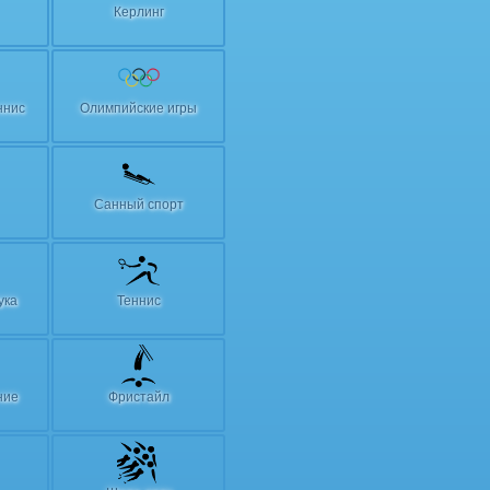
Керлинг
ннис
Олимпийские игры
Санный спорт
ука
Теннис
ние
Фристайл