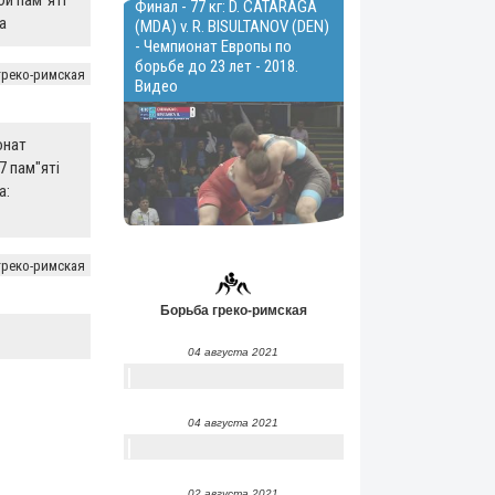
и пам"яті
Финал - 77 кг: D. CATARAGA
а
(MDA) v. R. BISULTANOV (DEN)
- Чемпионат Европы по
борьбе до 23 лет - 2018.
греко-римская
Видео
онат
7 пам"яті
а:
греко-римская
Борьба греко-римская
04 августа 2021
04 августа 2021
02 августа 2021