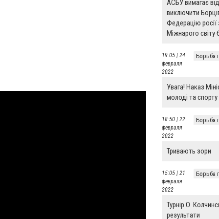
АСБУ вимагає ві
виключити Борці
Федерацію росії 
Міжнарого світу
19:05 | 24
Борьба 
февраля
2022
Увага! Наказ Мін
молоді та спорту
18:50 | 22
Борьба 
февраля
2022
Тривають зори
15:05 | 21
Борьба 
февраля
2022
Турнір О. Колчинс
результати