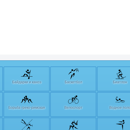
Байдарки и каноэ
Баскетбол
Биатлон
Борьба греко-римская
Велоспорт
Водное пол