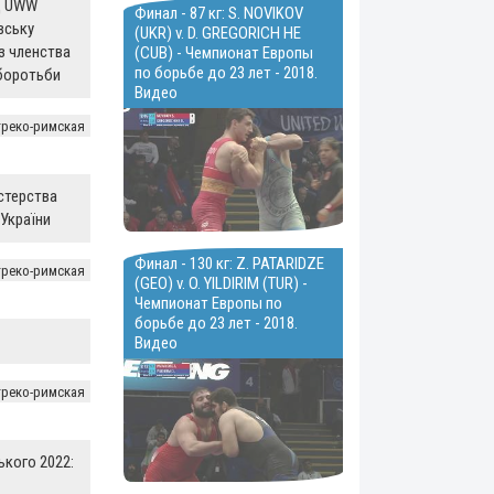
д UWW
Финал - 87 кг: S. NOVIKOV
вську
(UKR) v. D. GREGORICH HE
з членства
(CUB) - Чемпионат Европы
по борьбе до 23 лет - 2018.
 боротьби
Видео
греко-римская
істерства
 України
Финал - 130 кг: Z. PATARIDZE
греко-римская
(GEO) v. O. YILDIRIM (TUR) -
Чемпионат Европы по
борьбе до 23 лет - 2018.
Видео
греко-римская
ького 2022: