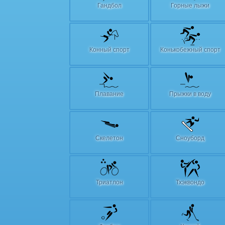
Гандбол
Горные лыжи
Конный спорт
Конькобежный спорт
Плавание
Прыжки в воду
Скелетон
Сноуборд
Триатлон
Тхэквондо