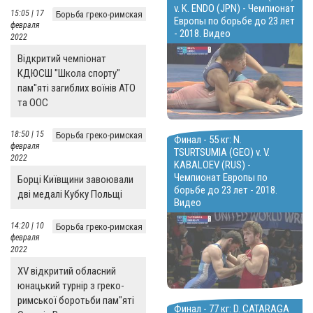
v. K. ENDO (JPN) - Чемпионат
15:05 | 17
Борьба греко-римская
Европы по борьбе до 23 лет
февраля
- 2018. Видео
2022
Відкритий чемпіонат
КДЮСШ "Школа спорту"
пам"яті загиблих воїнів АТО
та ООС
18:50 | 15
Борьба греко-римская
Финал - 55 кг: N.
февраля
TSURTSUMIA (GEO) v. V.
2022
KABALOEV (RUS) -
Чемпионат Европы по
Борці Київщини завоювали
борьбе до 23 лет - 2018.
дві медалі Кубку Польщі
Видео
14:20 | 10
Борьба греко-римская
февраля
2022
ХV відкритий обласний
юнацький турнір з греко-
римської боротьби пам"яті
Финал - 77 кг: D. CATARAGA