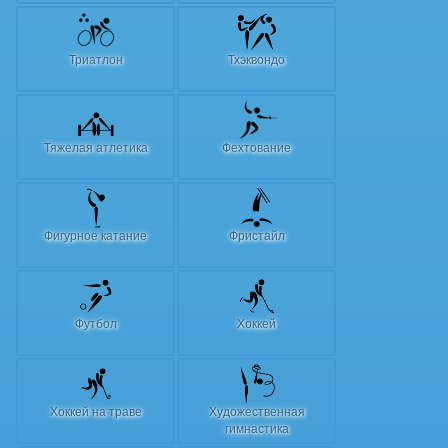
Триатлон
Тхэквондо
Тяжелая атлетика
Фехтование
Фигурное катание
Фристайл
Футбол
Хоккей
Хоккей на траве
Художественная
гимнастика