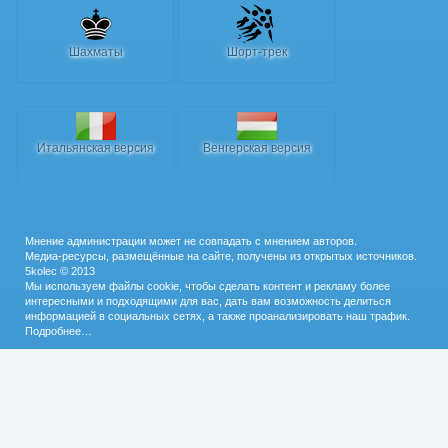
Шахматы
Шорт-трек
Итальянская версия
Венгерская версия
Мнение администрации может не совпадать с мнением авторов.
Медиа-ресурсы, размещённые на сайте, получены из открытых источников.
5kolec © 2013
Мы используем файлы cookie, чтобы сделать контент и рекламу более
интересными и подходящими для вас, дать вам возможность делиться
информацией в социальных сетях, а также проанализировать наш трафик.
Подробнее…