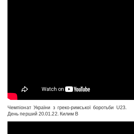
Чемпіонат України з греко-римської боротьби U23.
День перший 20.01.22. Килим В