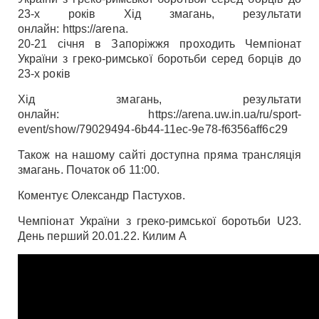
23-х років Хід змагань, результати
онлайн: https://arena.
20-21 січня в Запоріжжя проходить Чемпіонат
України з греко-римської боротьби серед борців до
23-х років
Хід змагань, результати
онлайн: https://arena.uw.in.ua/ru/sport-
event/show/79029494-6b44-11ec-9e78-f6356aff6c29
Також на нашому сайті доступна пряма трансляція
змагань. Початок об 11:00.
Коментує Олександр Пастухов.
Чемпіонат України з греко-римської боротьби U23.
День перший 20.01.22. Килим А