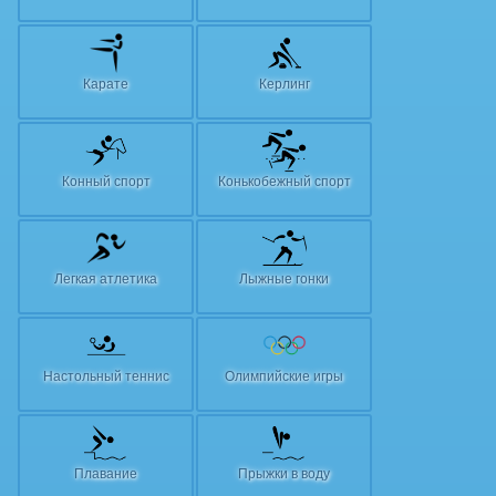
Карате
Керлинг
Конный спорт
Конькобежный спорт
Легкая атлетика
Лыжные гонки
Настольный теннис
Олимпийские игры
Плавание
Прыжки в воду