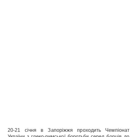
20-21 січня в Запоріжжя проходить Чемпіонат
України з греко-римської боротьби серед борців до