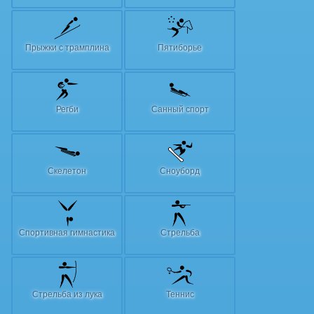
Прыжки с трамплина
Пятиборье
Регби
Санный спорт
Скелетон
Сноуборд
Спортивная гимнастика
Стрельба
Стрельба из лука
Теннис