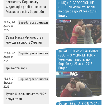
виключити Борцівську
(UKR) v. D. GREGORICH HE
Федерацію росії з членства
(CUB) - Чемпионат Европы
по борьбе до 23 лет - 2018.
Міжнарого світу боротьби
Видео
19:05 | 24
Борьба греко-римская
февраля
2022
Увага! Наказ Міністерства
молоді та спорту України
Финал - 130 кг: Z. PATARIDZE
18:50 | 22
Борьба греко-римская
(GEO) v. O. YILDIRIM (TUR) -
февраля
Чемпионат Европы по
2022
борьбе до 23 лет - 2018.
Видео
Тривають зори
15:05 | 21
Борьба греко-римская
февраля
2022
Турнір О. Колчинського 2022:
результати
Финал - 63 кг: A. BICIU (MDA)