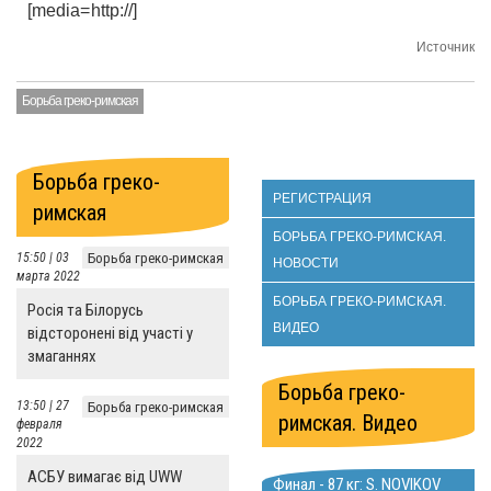
[media=http://]
Источник
Борьба греко-римская
Борьба греко-
РЕГИСТРАЦИЯ
римская
БОРЬБА ГРЕКО-РИМСКАЯ.
15:50 | 03
Борьба греко-римская
НОВОСТИ
марта 2022
БОРЬБА ГРЕКО-РИМСКАЯ.
Росія та Білорусь
ВИДЕО
відсторонені від участі у
змаганнях
Борьба греко-
13:50 | 27
Борьба греко-римская
римская. Видео
февраля
2022
АСБУ вимагає від UWW
Финал - 87 кг: S. NOVIKOV