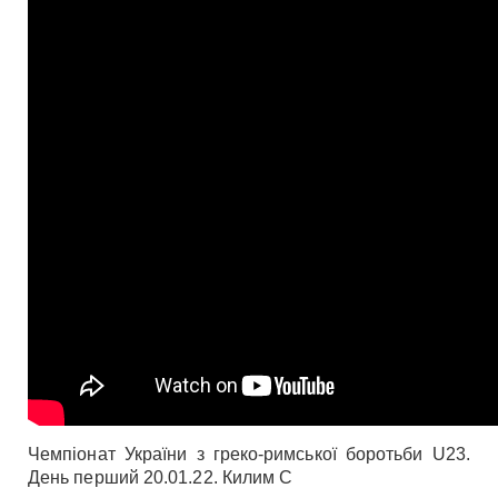
Чемпіонат України з греко-римської боротьби U23.
День перший 20.01.22. Килим С