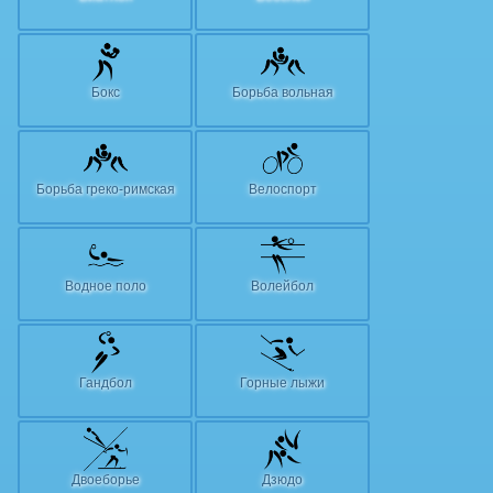
Бокс
Борьба вольная
Борьба греко-римская
Велоспорт
Водное поло
Волейбол
Гандбол
Горные лыжи
Двоеборье
Дзюдо