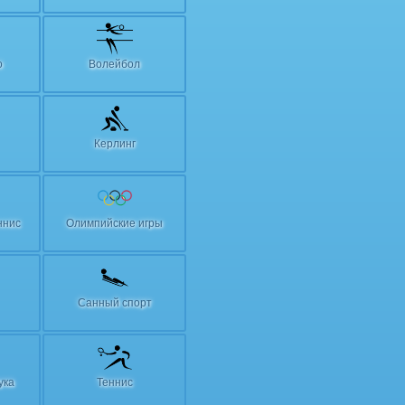
о
Волейбол
Керлинг
ннис
Олимпийские игры
Санный спорт
ука
Теннис