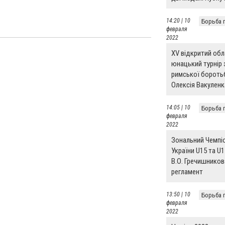
14:20 | 10
Борьба 
февраля
2022
ХV відкритий об
юнацький турнір 
римської боротьб
Олексія Вакуленк
14:05 | 10
Борьба 
февраля
2022
Зональний Чемпі
України U15 та U1
В.О. Гречишников
регламент
13:50 | 10
Борьба 
февраля
2022