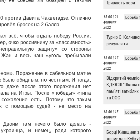
и) не совсем ли обалдел с такими
Тривають зори
15:05 | 21
Борьба 
0 против Давита Чакветадзе. Отлично
февраля
провёл бросок на 2 балла.
2022
ал всё, чтобы отдать победу России.
Турнір О. Колчинс
ер, очко россиянину за «пассивность»
результати
неправильную защиту» со стороны
. Жан и весь наш «угол» пребывали
15:05 | 17
Борьба 
февраля
2022
оном». Поражение в сабельном матче
Відкритий чемпіо
 было обидным, но честным. И тогда,
КДЮСШ "Школа с
то даже после этого поражения нет
пам"яті загиблих 
пала на Игры. После «победы» «типа
та ООС
 сожаление есть. Потому что таким
ак с помощью судей - не место на
18:50 | 15
Борьба 
февраля
2022
. Двоим там нечего было делать -
 украинца, и немец, ради которого
Борці Київщини 
дві медалі Кубку