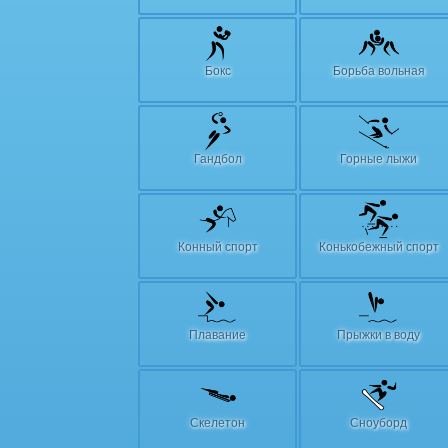
Бокс
Борьба вольная
Гандбол
Горные лыжи
Конный спорт
Конькобежный спорт
Плавание
Прыжки в воду
Скелетон
Сноуборд