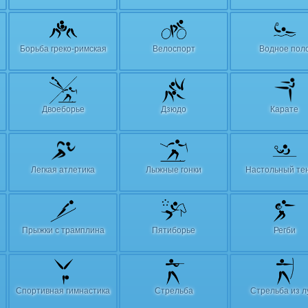
Борьба греко-римская
Велоспорт
Водное пол
Двоеборье
Дзюдо
Карате
Легкая атлетика
Лыжные гонки
Настольный те
Прыжки с трамплина
Пятиборье
Регби
Спортивная гимнастика
Стрельба
Стрельба из л