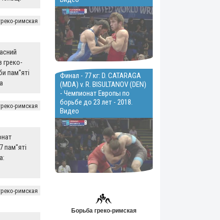
греко-римская
ласний
з греко-
и пам"яті
Финал - 77 кг: D. CATARAGA
а
(MDA) v. R. BISULTANOV (DEN)
- Чемпионат Европы по
борьбе до 23 лет - 2018.
греко-римская
Видео
онат
7 пам"яті
а:
греко-римская
Борьба греко-римская