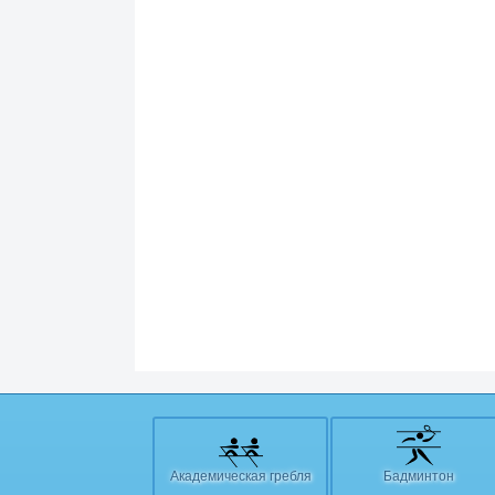
Академическая гребля
Бадминтон