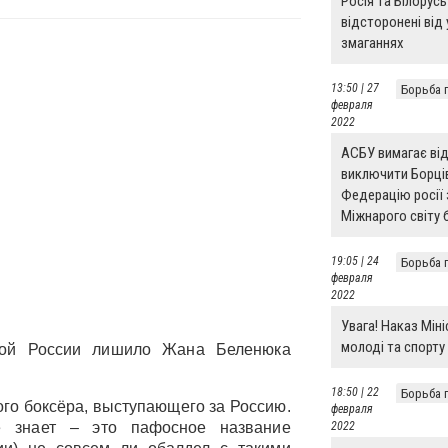
Росія та Білорусь
відсторонені від 
змаганнях
13:50 | 27
Борьба 
февраля
2022
АСБУ вимагає ві
виключити Борці
Федерацію росії 
Міжнарого світу
19:05 | 24
Борьба 
февраля
2022
Увага! Наказ Мін
молоді та спорту
ной России лишило Жана Беленюка
18:50 | 22
Борьба 
ого боксёра, выступающего за Россию.
февраля
 знает – это пафосное название
2022