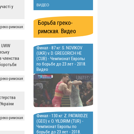
ВИДЕО
участі у
Борьба греко-
греко-римская
римская. Видео
д UWW
Финал - 87 кг: S. NOVIKOV
вську
(UKR) v. D. GREGORICH HE
з членства
(CUB) - Чемпионат Европы
по борьбе до 23 лет - 2018.
 боротьби
Видео
греко-римская
істерства
 України
Финал - 130 кг: Z. PATARIDZE
греко-римская
(GEO) v. O. YILDIRIM (TUR) -
Чемпионат Европы по
борьбе до 23 лет - 2018.