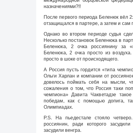
международной борцовской федераци
назначениями?!!
После первого периода Беленюк вёл 2:
отзащищался в партере, а затем и сам 
Однако во втором периоде судья сдел
Несколько постановок Беленюка в парт
Беленюка, 2 очка россиянину за «
Беленюка, 2 очка просто из воздуха
просто в шоке от происходящего.
А Россия пусть гордится «типа чемпи
Ольги Харлан и компании от россиянок
довелось поймать себя на мысли, ч
сожаления о том, что Россия таки по
чемпиона» Давита Чакветадзе такое
победам, как с помощью допига, т
Олимпиадах.
P.S. На пьедестале стояло четверо
россиянин, ради которого засудили
засудили венгра.