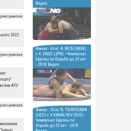
Видео
греко-римская
ького 2022:
Финал - 63 кг: A. BICIU (MDA)
v. K. ENDO (JPN) - Чемпионат
греко-римская
Европы по борьбе до 23 лет
- 2018. Видео
нат
порту"
воїнів АТО
греко-римская
Финал - 55 кг: N. TSURTSUMIA
(GEO) v. V. KABALOEV (RUS) -
Чемпионат Европы по
завоювали
борьбе до 23 лет - 2018.
 Польщі
Видео