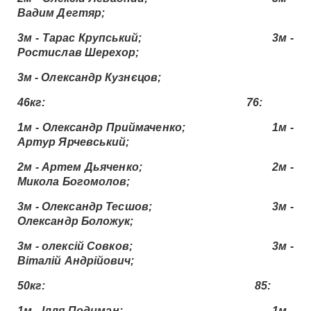
Вадим Дегтяр;
3м - Тарас Крупський; 3м -
Ростислав Шерехор;
3м - Олександр Кузнєцов;
46кг: 76:
1м - Олександр Приймаченко; 1м -
Артур Ярчевський;
2м - Артем Дьяченко; 2м -
Микола Богомолов;
3м - Олександр Тесшов; 3м -
Олександр Боложук;
3м - олексій Совков; 3м -
Віталій Андрійович;
50кг: 85:
1м - Ілля Подиман; 1м -