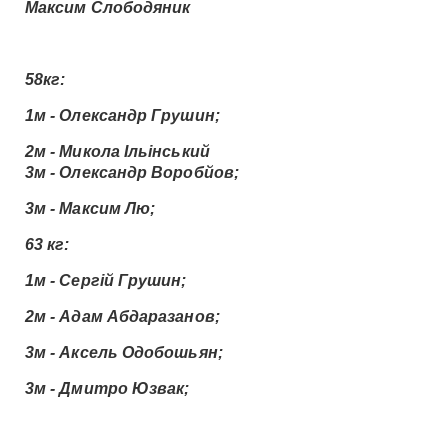
Максим Слободяник
58кг:
1м - Олександр Грушин;
2м - Микола Ільінський
3м - Олександр Воробйов;
3м - Максим Лю;
63 кг:
1м - Сергій Грушин;
2м - Адам Абдаразанов;
3м - Аксель Одобошьян;
3м - Дмитро Юзвак;