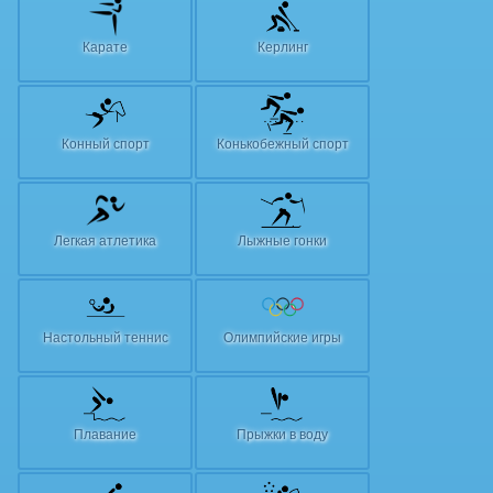
Карате
Керлинг
Конный спорт
Конькобежный спорт
Легкая атлетика
Лыжные гонки
Настольный теннис
Олимпийские игры
Плавание
Прыжки в воду