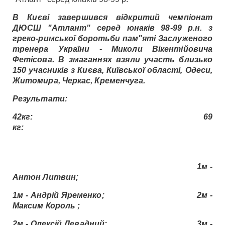
В Києві завершився відкритий чемпіонат
ДЮСШ "Атлант" серед юнаків 98-99 р.н. з
греко-римської боротьби пам"яті Заслуженого
тренера України - Миколи Вікентійовича
Фетісова. В змаганнях взяли участь близько
150 учасників з Києва, Київської області, Одеси,
Житомира, Черкас, Кременчуга.
Результати:
42кг: 69
кг:
1м -
Антон Литвин;
1м - Андрій Яременко; 2м -
Максим Король ;
2м - Олекcій Левадний; 3м -