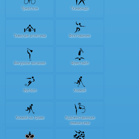
Триатлон
Тхэквондо
Тяжелая атлетика
Фехтование
Фигурное катание
Фристайл
Футбол
Хоккей
Хоккей на траве
Художественная
гимнастика