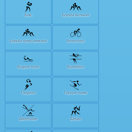
Бокс
Борьба вольная
Борьба греко-римская
Велоспорт
Водное поло
Волейбол
Гандбол
Горные лыжи
Двоеборье
Дзюдо