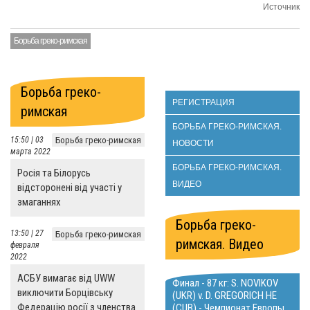
Источник
Борьба греко-римская
Борьба греко-
РЕГИСТРАЦИЯ
римская
БОРЬБА ГРЕКО-РИМСКАЯ.
15:50 | 03
Борьба греко-римская
НОВОСТИ
марта 2022
БОРЬБА ГРЕКО-РИМСКАЯ.
Росія та Білорусь
ВИДЕО
відсторонені від участі у
змаганнях
Борьба греко-
13:50 | 27
Борьба греко-римская
римская. Видео
февраля
2022
АСБУ вимагає від UWW
Финал - 87 кг: S. NOVIKOV
виключити Борцівську
(UKR) v. D. GREGORICH HE
Федерацію росії з членства
(CUB) - Чемпионат Европы