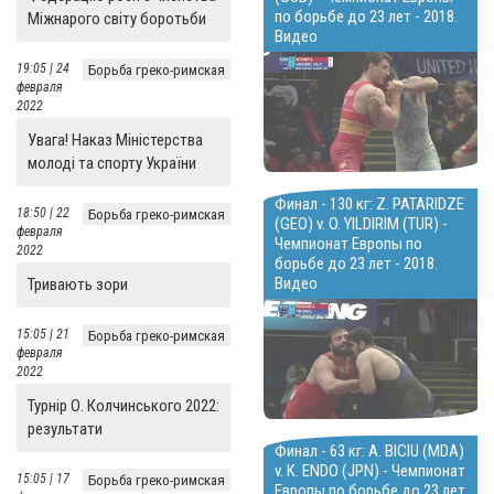
по борьбе до 23 лет - 2018.
Міжнарого світу боротьби
Видео
19:05 | 24
Борьба греко-римская
февраля
2022
Увага! Наказ Міністерства
молоді та спорту України
Финал - 130 кг: Z. PATARIDZE
18:50 | 22
Борьба греко-римская
(GEO) v. O. YILDIRIM (TUR) -
февраля
Чемпионат Европы по
2022
борьбе до 23 лет - 2018.
Видео
Тривають зори
15:05 | 21
Борьба греко-римская
февраля
2022
Турнір О. Колчинського 2022:
результати
Финал - 63 кг: A. BICIU (MDA)
v. K. ENDO (JPN) - Чемпионат
15:05 | 17
Борьба греко-римская
Европы по борьбе до 23 лет