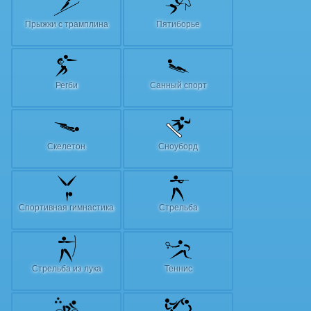
Прыжки с трамплина
Пятиборье
Регби
Санный спорт
Скелетон
Сноуборд
Спортивная гимнастика
Стрельба
Стрельба из лука
Теннис