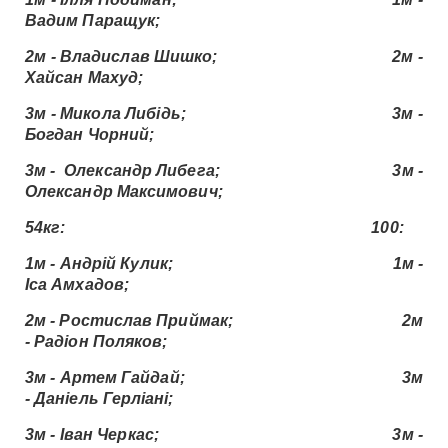
Вадим Паращук;
2м - Владислав Шишко; 2м -
Хайсан Махуд;
3м - Микола Либідь; 3м -
Богдан Чорний;
3м - Олександр Либега; 3м -
Олександр Максимович;
54кг: 100:
1м - Андрій Кулик; 1м -
Іса Амхадов;
2м - Ростислав Приймак; 2м
- Радіон Поляков;
3м - Артем Гайдай; 3м
- Даніель Герліані;
3м - Іван Черкас; 3м -