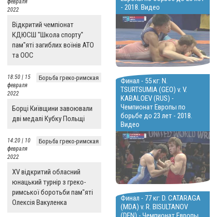
февраля
- 2018. Видео
2022
Відкритий чемпіонат
КДЮСШ "Школа спорту"
пам"яті загиблих воїнів АТО
та ООС
18:50 | 15
Борьба греко-римская
Финал - 55 кг: N.
февраля
TSURTSUMIA (GEO) v. V.
2022
KABALOEV (RUS) -
Чемпионат Европы по
Борці Київщини завоювали
борьбе до 23 лет - 2018.
дві медалі Кубку Польщі
Видео
14:20 | 10
Борьба греко-римская
февраля
2022
ХV відкритий обласний
юнацький турнір з греко-
римської боротьби пам"яті
Финал - 77 кг: D. CATARAGA
Олексія Вакуленка
(MDA) v. R. BISULTANOV
(DEN) - Чемпионат Европы