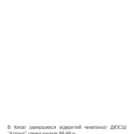
В Києві завершився відкритий чемпіонат ДЮСШ
"Атлант" серед юнаків 98-99 р.