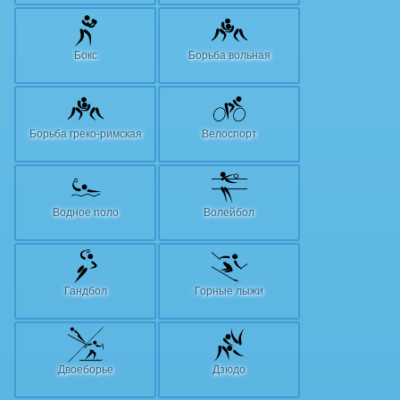
Бокс
Борьба вольная
Борьба греко-римская
Велоспорт
Водное поло
Волейбол
Гандбол
Горные лыжи
Двоеборье
Дзюдо