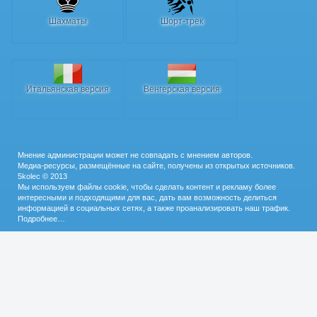
Шахматы
Шорт-трек
Итальянская версия
Венгерская версия
Мнение администрации может не совпадать с мнением авторов.
Медиа-ресурсы, размещённые на сайте, получены из открытых источников.
5kolec © 2013
Мы используем файлы cookie, чтобы сделать контент и рекламу более
интересными и подходящими для вас, дать вам возможность делиться
информацией в социальных сетях, а также проанализировать наш трафик.
Подробнее…