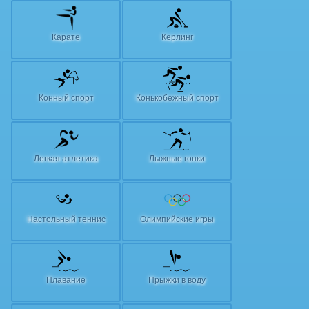
Карате
Керлинг
Конный спорт
Конькобежный спорт
Легкая атлетика
Лыжные гонки
Настольный теннис
Олимпийские игры
Плавание
Прыжки в воду