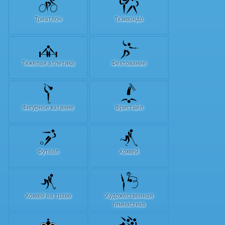
Триатлон
Тхэквондо
Тяжелая атлетика
Фехтование
Фигурное катание
Фристайл
Футбол
Хоккей
Хоккей на траве
Художественная
гимнастика