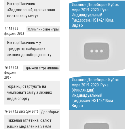
Віктор Пасічник:
Лыжное Двоеборье Кубок
«Задоволений, що виконав
мира 2019-2020. Рука
Индивидуальный
поставлену мету»
Гундерсен. HS142/10км.
Видео
11:56 | 14
Олимпийские игры
февраля 2018
Віктор Пасічник – у
тридцятці найкращих
лижних двоєборців світу
16:11 | 23
Прыжки с трамплина
февраля
2017
Лыжное Двоеборье Кубок
мира 2019-2020. Рука
Українці стартують на
(Финляндия)
чемпіонаті світу з лижних
Индивидуальный
видів спорту
Гундерсен. HS142/10км.
Видео
16:26 | 12 декабря 2016
Двоеборье
Тяжелая атлетика: салют
наших медалей на Земле