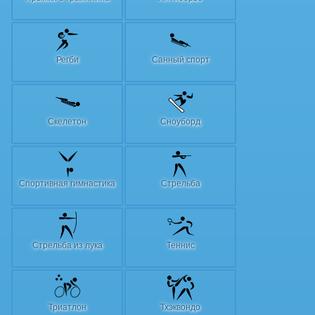
Регби
Санный спорт
Скелетон
Сноуборд
Спортивная гимнастика
Стрельба
Стрельба из лука
Теннис
Триатлон
Тхэквондо