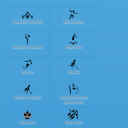
Тяжелая атлетика
Фехтование
Фигурное катание
Фристайл
Футбол
Хоккей
Хоккей на траве
Художественная
гимнастика
Шахматы
Шорт-трек