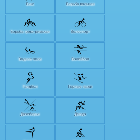
Бокс
Борьба вольная
Борьба греко-римская
Велоспорт
Водное поло
Волейбол
Гандбол
Горные лыжи
Двоеборье
Дзюдо