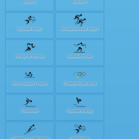
Карате
Керлинг
Конный спорт
Конькобежный спорт
Легкая атлетика
Лыжные гонки
Настольный теннис
Олимпийские игры
Плавание
Прыжки в воду
Прыжки с трамплина
Пятиборье