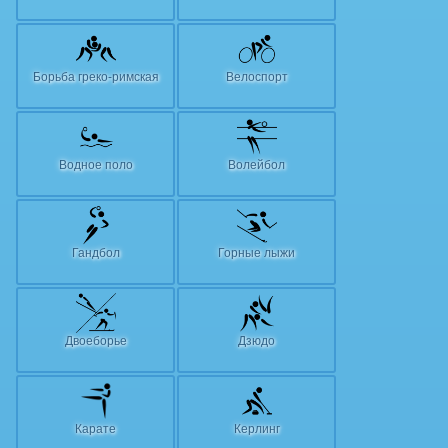
Борьба греко-римская
Велоспорт
Водное поло
Волейбол
Гандбол
Горные лыжи
Двоеборье
Дзюдо
Карате
Керлинг