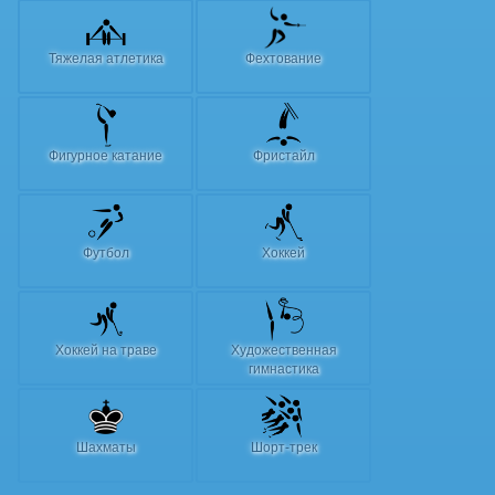
Тяжелая атлетика
Фехтование
Фигурное катание
Фристайл
Футбол
Хоккей
Хоккей на траве
Художественная
гимнастика
Шахматы
Шорт-трек