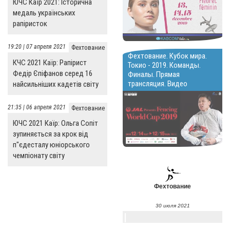
ЮЧС Каїр 2021: Історична
медаль українських
рапіристок
19:20 | 07 апреля 2021
Фехтование
Фехтование. Кубок мира.
КЧС 2021 Каїр: Рапірист
Токио - 2019. Команды.
Федір Єпіфанов серед 16
Финалы. Прямая
трансляция. Видео
найсильніших кадетів світу
21:35 | 06 апреля 2021
Фехтование
ЮЧС 2021 Каїр: Ольга Сопіт
зупиняється за крок від
п"єдесталу юніорського
чемпіонату світу
Фехтование
30 июля 2021