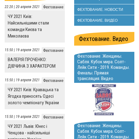
22:20 | 20 апреля 2021
Фехтование
ФЕХТОВАНИЕ. НОВОСТИ
ЧУ 2021 Київ:
ФЕХТОВАНИЕ. ВИДЕО
Найсильнішими стали
команди Києва та
Миколаєва
Фехтование. Видео
15:50 | 19 апреля 2021
Фехтование
Фехтование. Женщины.
ВАЛЕРІЯ ПРОЧЕНКО:
Сабля. Кубок мира. Солт-
ДІВЧИНА З ХАРАКТЕРОМ
Лейк Сити - 2019. Команды.
Финалы. Прямая
трансляция. Видео
15:50 | 19 апреля 2021
Фехтование
ЧУ 2021 Київ: Кравацька та
Ягодка приносять Одесі
золото чемпіонату України
15:50 | 19 апреля 2021
Фехтование
Фехтование. Женщины.
ЧУ 2021 Львів: Юнес і
Сабля. Кубок мира. Солт-
Ченцова - найсильніші
Лейк Сити - 2019. Команды.