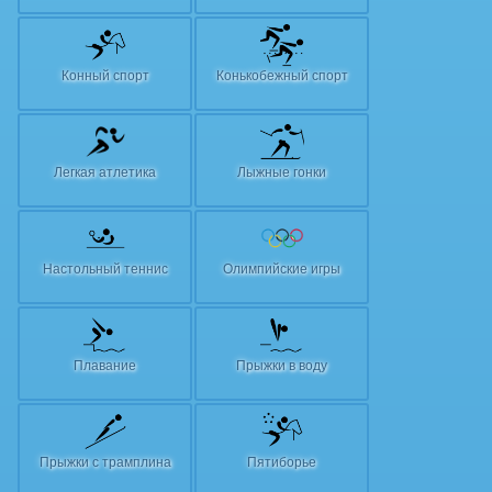
Конный спорт
Конькобежный спорт
Легкая атлетика
Лыжные гонки
Настольный теннис
Олимпийские игры
Плавание
Прыжки в воду
Прыжки с трамплина
Пятиборье