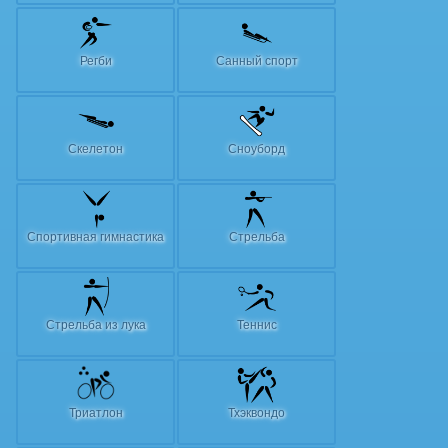
Регби
Санный спорт
Скелетон
Сноуборд
Спортивная гимнастика
Стрельба
Стрельба из лука
Теннис
Триатлон
Тхэквондо