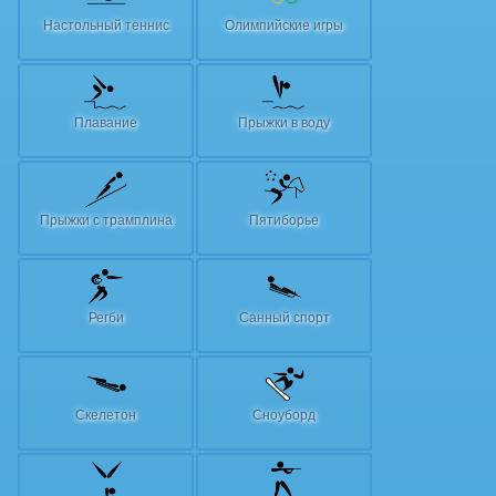
Настольный теннис
Олимпийские игры
Плавание
Прыжки в воду
Прыжки с трамплина
Пятиборье
Регби
Санный спорт
Скелетон
Сноуборд