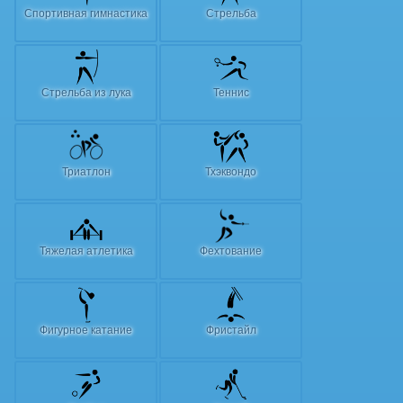
Спортивная гимнастика
Стрельба
Стрельба из лука
Теннис
Триатлон
Тхэквондо
Тяжелая атлетика
Фехтование
Фигурное катание
Фристайл