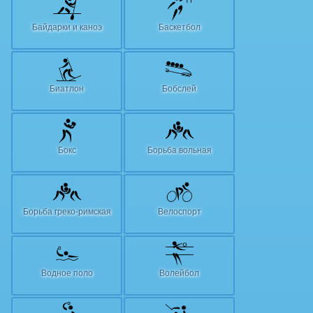
Байдарки и каноэ
Баскетбол
Биатлон
Бобслей
Бокс
Борьба вольная
Борьба греко-римская
Велоспорт
Водное поло
Волейбол