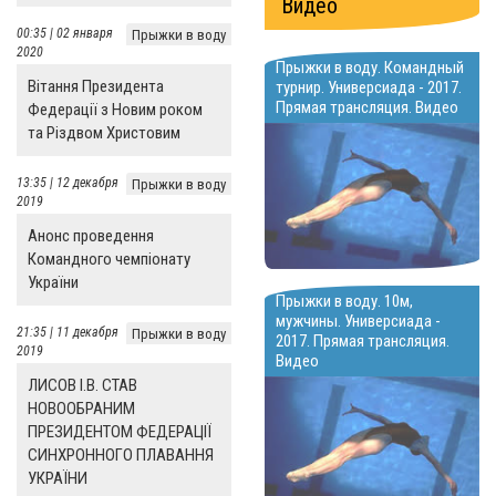
Видео
00:35 | 02 января
Прыжки в воду
2020
Прыжки в воду. Командный
Вітання Президента
турнир. Универсиада - 2017.
Прямая трансляция. Видео
Федерації з Новим роком
та Різдвом Христовим
13:35 | 12 декабря
Прыжки в воду
2019
Анонс проведення
Командного чемпіонату
України
Прыжки в воду. 10м,
мужчины. Универсиада -
21:35 | 11 декабря
Прыжки в воду
2017. Прямая трансляция.
2019
Видео
ЛИСОВ І.В. СТАВ
НОВООБРАНИМ
ПРЕЗИДЕНТОМ ФЕДЕРАЦІЇ
СИНХРОННОГО ПЛАВАННЯ
УКРАЇНИ