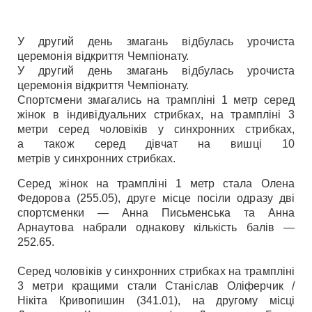
У другий день змагань відбулась урочиста
церемонія відкриття Чемпіонату.
У другий день змагань відбулась урочиста
церемонія відкриття Чемпіонату.
Спортсмени змагались на трампліні 1 метр серед
жінок в індивідуальних стрибках, на трампліні 3
метри серед чоловіків у синхронних стрибках,
а також серед дівчат на вишці 10
метрів у синхронних стрибках.
Серед жінок на трампліні 1 метр стала Олена
Федорова (255.05), друге місце посіли одразу дві
спортсменки — Анна Письменська та Анна
Арнаутова набрали однакову кількість балів —
252.65.
Серед чоловіків у синхронних стрибках на трампліні
3 метри кращими стали Станіслав Оліферчик /
Нікіта Кривопишин (341.01), на другому місці