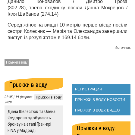
Данило Коновалов / Дмитро Гроза
(302.28), третю сходинку посіли Даніїл Мокрецов /
Ілля Шабанов (274.14)
Серед жінок на вищці 10 метрів перше місце посіли
сестри Колесник — Марія та Олександра завершили
виступ із результатом в 169.14 бали.
Источник
Прыжки в воду
Прыжки в воду
РЕГИСТРАЦИЯ
02:35 | 19 февраля
Прыжки в воду
ПРЫЖКИ В ВОДУ. НОВОСТИ
2020
ПРЫЖКИ В ВОДУ. ВИДЕО
Діана Шелестюк та Олена
Федорова здобувають
бронзу на етапі Гран-прі
Прыжки в воду.
FINA у Мадриді