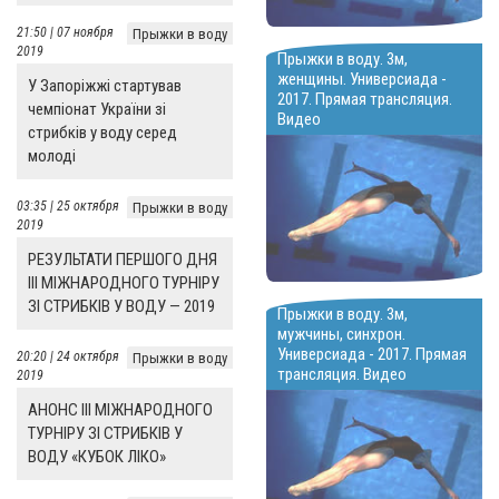
21:50 | 07 ноября
Прыжки в воду
2019
Прыжки в воду. 3м,
женщины. Универсиада -
У Запоріжжі стартував
2017. Прямая трансляция.
чемпіонат України зі
Видео
стрибків у воду серед
молоді
03:35 | 25 октября
Прыжки в воду
2019
РЕЗУЛЬТАТИ ПЕРШОГО ДНЯ
ІІІ МІЖНАРОДНОГО ТУРНІРУ
ЗІ СТРИБКІВ У ВОДУ — 2019
Прыжки в воду. 3м,
мужчины, синхрон.
Универсиада - 2017. Прямая
20:20 | 24 октября
Прыжки в воду
трансляция. Видео
2019
АНОНС ІІІ МІЖНАРОДНОГО
ТУРНІРУ ЗІ СТРИБКІВ У
ВОДУ «КУБОК ЛІКО»