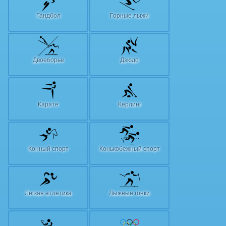
Гандбол
Горные лыжи
Двоеборье
Дзюдо
Карате
Керлинг
Конный спорт
Конькобежный спорт
Легкая атлетика
Лыжные гонки